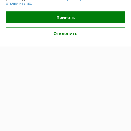
отключить их.
Доставка и оплата
Принять
График работы
Отклонить
Полная версия сайта
Политика обработки cookies
Сайт создан на платформе Deal.by
Информация для покупателя
Юридическое лицо:
ООО «БЕЛПРОФИЛЬ ГРУПП»
220040, Г. МИНСК, ПЕР. 3-Й МОЖАЙСКОГО, Д. 11, ПОМ. 107, 220040
Регистрационный номер ЕГР: 193780303