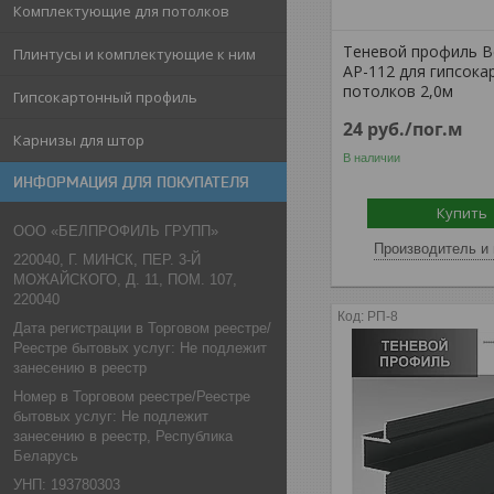
Комплектующие для потолков
Теневой профиль Bel
Плинтусы и комплектующие к ним
AP-112 для гипсока
потолков 2,0м
Гипсокартонный профиль
24
руб.
/пог.м
Карнизы для штор
В наличии
ИНФОРМАЦИЯ ДЛЯ ПОКУПАТЕЛЯ
Купить
ООО «БЕЛПРОФИЛЬ ГРУПП»
Производитель и 
220040, Г. МИНСК, ПЕР. 3-Й
МОЖАЙСКОГО, Д. 11, ПОМ. 107,
220040
РП-8
Дата регистрации в Торговом реестре/
Реестре бытовых услуг: Не подлежит
занесению в реестр
Номер в Торговом реестре/Реестре
бытовых услуг: Не подлежит
занесению в реестр, Республика
Беларусь
УНП: 193780303