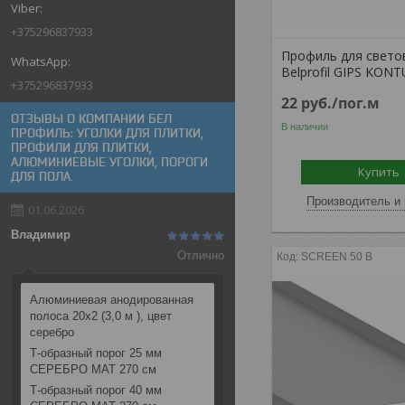
+375296837933
Профиль для свето
Belprofil GIPS KONT
+375296837933
22
руб.
/пог.м
ОТЗЫВЫ О КОМПАНИИ БЕЛ
В наличии
ПРОФИЛЬ: УГОЛКИ ДЛЯ ПЛИТКИ,
ПРОФИЛИ ДЛЯ ПЛИТКИ,
АЛЮМИНИЕВЫЕ УГОЛКИ, ПОРОГИ
Купить
ДЛЯ ПОЛА.
Производитель и 
01.06.2026
Владимир
Отлично
SCREEN 50 В
Алюминиевая анодированная
полоса 20х2 (3,0 м ), цвет
серебро
Т-образный порог 25 мм
СЕРЕБРО МАТ 270 см
Т-образный порог 40 мм