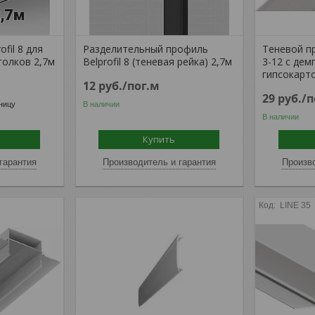
fil 8 для
Разделительный профиль
Теневой п
толков 2,7м
Belprofil 8 (теневая рейка) 2,7м
3-12 с де
гипсокарт
12
руб.
/пог.м
29
руб.
/п
ницу
В наличии
В наличии
Купить
гарантия
Производитель и гарантия
Произво
LINE 35