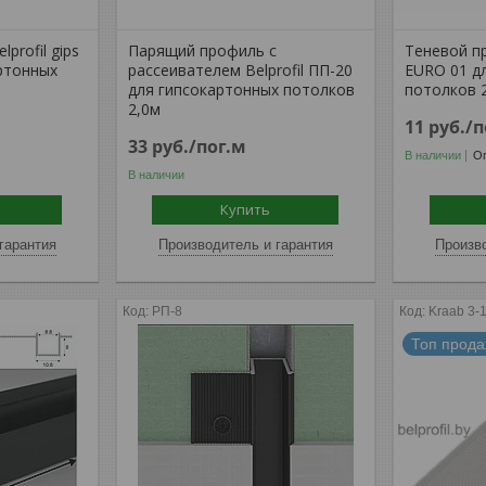
profil gips
Парящий профиль с
Теневой пр
ртонных
рассеивателем Belprofil ПП-20
EURO 01 д
для гипсокартонных потолков
потолков 
2,0м
11
руб.
/п
33
руб.
/пог.м
В наличии
Оп
В наличии
Купить
гарантия
Производитель и гарантия
Произво
РП-8
Kraab 3-
Топ прод