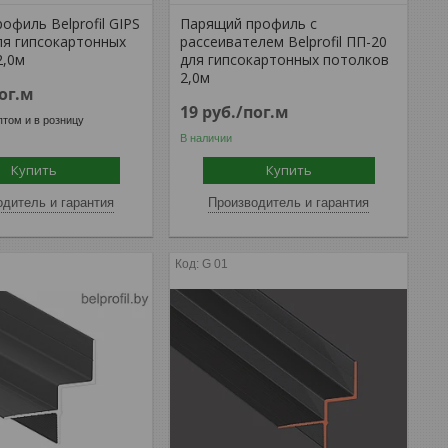
офиль Belprofil GIPS
Парящий профиль с
ля гипсокартонных
рассеивателем Belprofil ПП-20
2,0м
для гипсокартонных потолков
2,0м
ог.м
19
руб.
/пог.м
том и в розницу
В наличии
Купить
Купить
дитель и гарантия
Производитель и гарантия
G 01