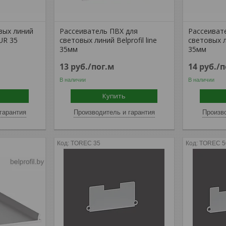
вых линий
Рассеиватель ПВХ для
Рассеиват
UR 35
световых линий Belprofil line
световых ли
35мм
35мм
13
руб.
/пог.м
14
руб.
/п
В наличии
В наличии
Купить
гарантия
Производитель и гарантия
Произво
TOREC 35
TOREC 5