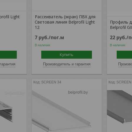
ofil Light
Рассеиватель (экран) ПВХ для
Световая линия Belprofil Light
Профиль д
12
Belprofil G
7
руб.
/пог.м
22
руб.
/п
В наличии
В наличии
Купить
гарантия
Производитель и гарантия
Произво
SCREEN 34
SCREEN 