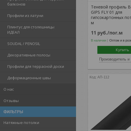
балконов
Теневой профиль Bel
GIPS FLY 01 для
Профили из латуни
гипсокартонных пот
м
Плинтус для столешницы
ИДЕАЛ
11
руб.
/пог.м
В наличии
Оптом и в роз
SOUDAL / PENOSIL
Купить
Декоративные полосы
Производитель и 
Профили для террасной доски
Деформационные швы
АП-112
О нас
Отзывы
ФИЛЬТРЫ
Натяжные потолки