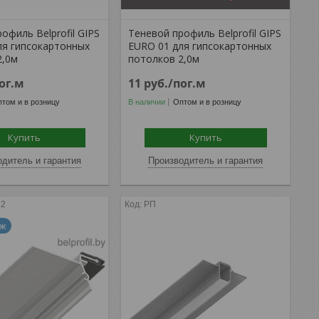
офиль Belprofil GIPS
Теневой профиль Belprofil GIPS
ля гипсокартонных
EURO 01 для гипсокартонных
2,0м
потолков 2,0м
ог.м
11
руб.
/пог.м
том и в розницу
В наличии
Оптом и в розницу
Купить
Купить
дитель и гарантия
Производитель и гарантия
12
РП
аж