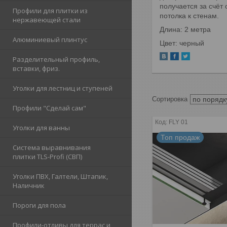
получается за счёт
Профили для плитки из
потолка к стенам.
нержавеющей стали
Длина: 2 метра
Алюминиевый плинтус
Цвет: черный
Разделительный профиль,
вставки, фриз.
Уголки для лестниц и ступеней
Профили "Сделай сам"
FLY 01
Уголки для ванны
Топ продаж
Система выравнивания
плитки TLS-Profi (СВП)
Уголки ПВХ, Галтели, Штапик,
Наличник
Пороги для пола
Профили-отливы для террас и