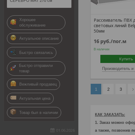
СЕРЕБРО МАТ 270 см
Рассеиватель ПВХ 
Хорошее
световых линий Belpr
обслуживание
50мм
Актуальное описание
16
руб.
/пог.м
В наличии
Быстро связались
Купить
Быстро отправили
Производитель и 
товар
Вежливый продавец
1
2
3
Актуальная цена
Товар был в наличии
КАК ЗАКАЗАТЬ:
1. Заказ можно офор
01.06.2026
а также, позвонив 