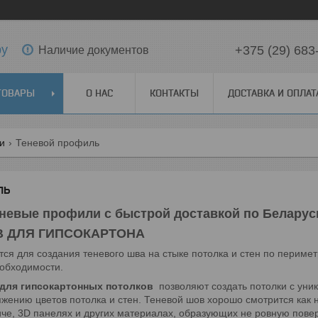
by
+375 (29) 683
Наличие документов
ТОВАРЫ
О НАС
КОНТАКТЫ
ДОСТАВКА И ОПЛАТ
ги
Теневой профиль
ль
невые профили с быстрой доставкой по Беларус
 ДЛЯ ГИПСОКАРТОНА
ся для создания теневого шва на стыке потолка и стен по перимет
еобходимости.
для гипсокартонных потолков
позволяют создать потолки с уни
жению цветов потолка и стен. Теневой шов хорошо смотрится как на
че, 3D панелях и других материалах, образующих не ровную пове