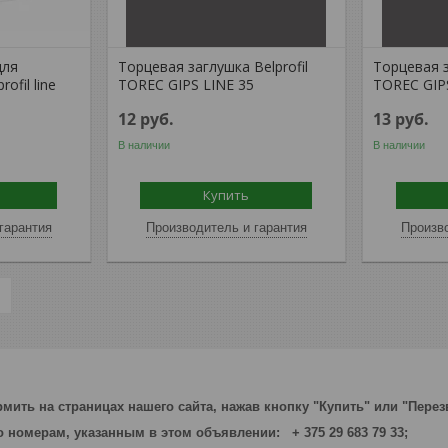
для
Торцевая заглушка Belprofil
Торцевая з
ofil line
TOREC GIPS LINE 35
TOREC GIP
12
руб.
13
руб.
В наличии
В наличии
Купить
гарантия
Производитель и гарантия
Произво
мить на страницах нашего сайта, нажав кнопку "Купить" или "Перез
по номерам, указанным в этом объявлении: + 375 29 683 79 33;