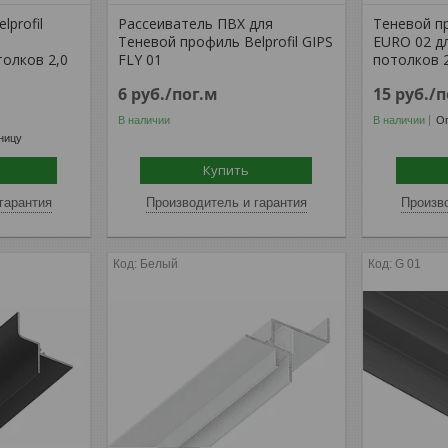
profil
Рассеиватель ПВХ для
Теневой пр
Теневой профиль Belprofil GIPS
EURO 02 д
олков 2,0
FLY 01
потолков 
6
руб.
/пог.м
15
руб.
/п
В наличии
В наличии
Оп
ницу
Купить
гарантия
Производитель и гарантия
Произво
Белый
G 01