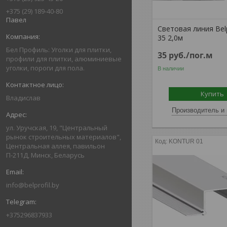
+375 (29) 189-40-80
Павел
Световая линия Belpr
35 2,0м
Бел Профиль: Уголки для плитки,
35
руб.
/пог.м
профили для плитки, алюминиевые
уголки, пороги для пола.
В наличии
Купить
Владислав
Производитель и 
ул. Уручская, 19, "Центральный
рынок строительных материалов",
KONTUR 01
Центральная аллея, павильон
П-211Д, Минск, Беларусь
info@belprofil.by
+375296837933