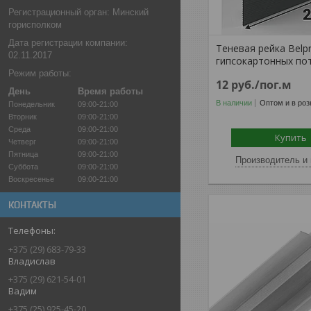
Регистрационный орган: Минский
горисполком
Дата регистрации компании:
Теневая рейка Belpro
02.11.2017
гипсокартонных по
Режим работы:
12
руб.
/пог.м
День
Время работы
В наличии
Оптом и в роз
Понедельник
09:00-21:00
Вторник
09:00-21:00
Среда
09:00-21:00
Купить
Четверг
09:00-21:00
Пятница
09:00-21:00
Производитель и 
Суббота
09:00-21:00
Воскресенье
09:00-21:00
КОНТАКТЫ
+375 (29) 683-79-33
Владислав
+375 (29) 621-54-01
Вадим
+375 (25) 925-45-20