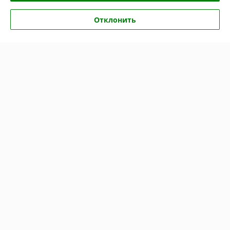
Показать все отзывы
Отклонить
О нас
Контакты
Доставка и оплата
График работы
Полная версия сайта
Политика обработки cookies
Сайт создан на платформе Deal.by