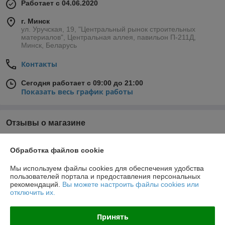
Работает с 04.06.2020
г. Минск
ул. Уручская, 19, "Центральный рынок строительных
материалов", Центральная аллея, павильон П-211Д,
Минск, Беларусь
Контакты
Сегодня работает с 09:00 до 21:00
Показать весь график работы
Отзывы о магазине
74 отзывов за всё время
Обработка файлов cookie
Владимир
01.06.2026
Мы используем файлы cookies для обеспечения удобства
пользователей портала и предоставления персональных
Отлично
рекомендаций.
Вы можете настроить файлы cookies или
отключить их.
Покупатель
11.05.2026
Принять
Отлично