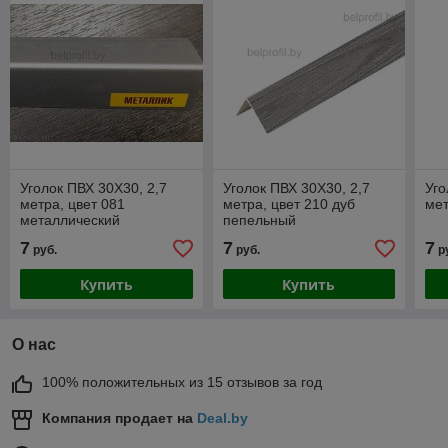
Уголок ПВХ 30Х30, 2,7
Уголок ПВХ 30Х30, 2,7
Уго
метра, цвет 081
метра, цвет 210 дуб
мет
металлический
пепельный
серебристый
7
7
7
руб.
руб.
р
Купить
Купить
О нас
100% положительных из 15 отзывов за год
Компания продает на
Deal.by