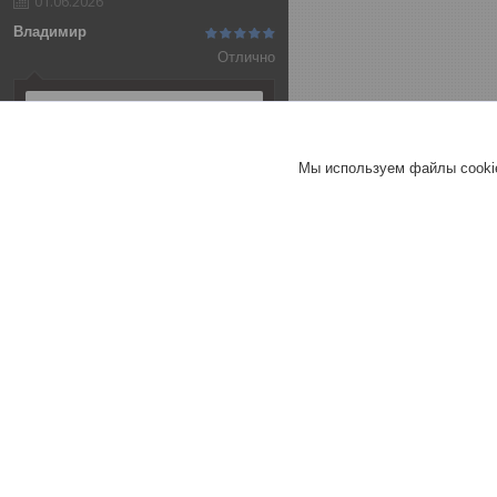
01.06.2026
Владимир
Отлично
Алюминиевая анодированная
полоса 20х2 (3,0 м ), цвет
серебро
Мы используем файлы cookie
Т-образный порог 25 мм
СЕРЕБРО МАТ 270 см
Т-образный порог 40 мм
СЕРЕБРО МАТ 270 см
Хорошее
обслуживание
Актуальное описание
Быстро связались
Быстро отправили