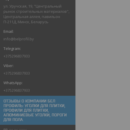
ул. Уручская, 19, "Центральный
рынок строительных материалов",
Центральная аллея, павильон
П-211Д, Минск, Беларусь
info@belprofil.by
+375296837933
+375296837933
+375296837933
ОТЗЫВЫ О КОМПАНИИ БЕЛ
ПРОФИЛЬ: УГОЛКИ ДЛЯ ПЛИТКИ,
ПРОФИЛИ ДЛЯ ПЛИТКИ,
АЛЮМИНИЕВЫЕ УГОЛКИ, ПОРОГИ
ДЛЯ ПОЛА.