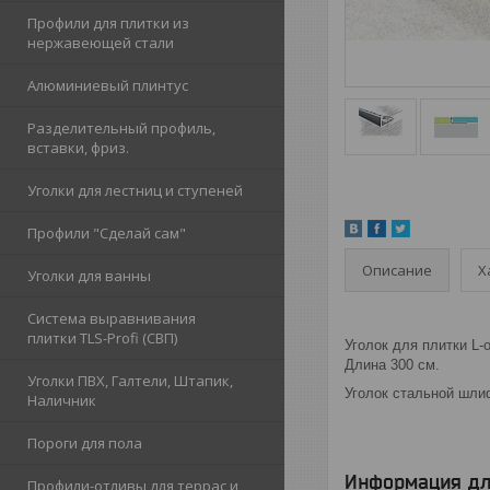
Профили для плитки из
нержавеющей стали
Алюминиевый плинтус
Разделительный профиль,
вставки, фриз.
Уголки для лестниц и ступеней
Профили "Сделай сам"
Описание
Х
Уголки для ванны
Система выравнивания
плитки TLS-Profi (СВП)
Уголок для плитки L
Длина 300 см.
Уголки ПВХ, Галтели, Штапик,
Уголок стальной шли
Наличник
Пороги для пола
Информация дл
Профили-отливы для террас и