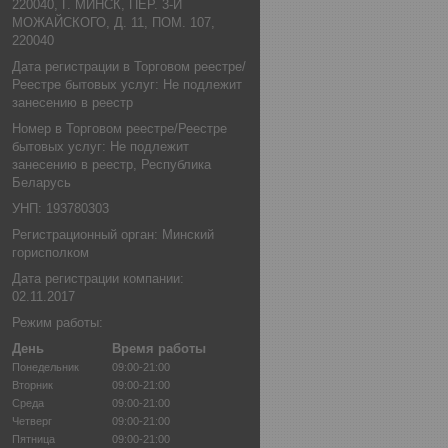
220040, Г. МИНСК, ПЕР. 3-Й
МОЖАЙСКОГО, Д. 11, ПОМ. 107,
220040
Дата регистрации в Торговом реестре/
Реестре бытовых услуг: Не подлежит
занесению в реестр
Номер в Торговом реестре/Реестре
бытовых услуг: Не подлежит
занесению в реестр, Республика
Беларусь
УНП: 193780303
Регистрационный орган: Минский
горисполком
Дата регистрации компании:
02.11.2017
Режим работы:
День
Время работы
Понедельник
09:00-21:00
Вторник
09:00-21:00
Среда
09:00-21:00
Четверг
09:00-21:00
Пятница
09:00-21:00