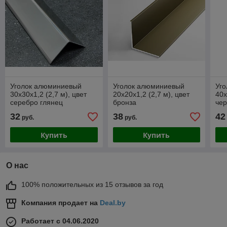
Уголок алюминиевый
Уголок алюминиевый
Уг
30х30х1,2 (2,7 м), цвет
20х20х1,2 (2,7 м), цвет
40х
серебро глянец
бронза
че
32
38
42
руб.
руб.
Купить
Купить
О нас
100% положительных из 15 отзывов за год
Компания продает на
Deal.by
Работает с 04.06.2020