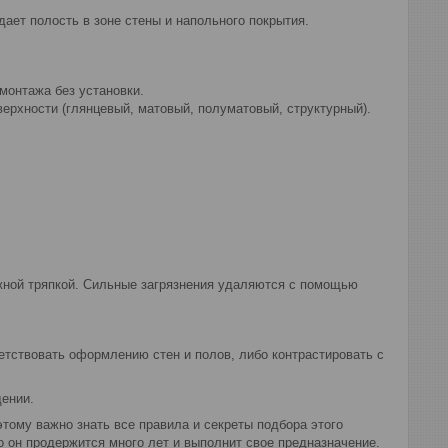
ет полость в зоне стены и напольного покрытия.
монтажа без установки.
ерхности (глянцевый, матовый, полуматовый, структурный).
жной тряпкой. Сильные загрязнения удаляются с помощью
етствовать оформлению стен и полов, либо контрастировать с
щении.
тому важно знать все правила и секреты подбора этого
о он продержится много лет и выполнит свое предназначение.