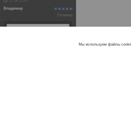
01.06.2026
Владимир
Отлично
Алюминиевая анодированная
полоса 20х2 (3,0 м ), цвет
серебро
Мы используем файлы cookie
Т-образный порог 25 мм
СЕРЕБРО МАТ 270 см
Т-образный порог 40 мм
СЕРЕБРО МАТ 270 см
Хорошее
обслуживание
Актуальное описание
Быстро связались
Быстро отправили