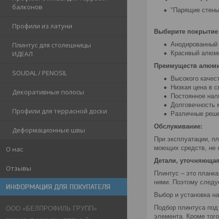
балконов
"Парящие стены
Профили из латуни
Выберите покрытие
Плинтус для столешницы
Анодированный 
ИДЕАЛ
Красивый алюми
Преимуществ алюми
SOUDAL / PENOSIL
Высокого качес
Низкая цена в с
Декоративные полосы
Постоянное нал
Долговечность 
Профили для террасной доски
Различные реше
Обслуживание:
Деформационные швы
При эксплуатации, п
моющих средств, не 
О нас
Детали, уточняюща
Отзывы
Плинтус – это планк
ними. Поэтому следу
ИНФОРМАЦИЯ ДЛЯ ПОКУПАТЕЛЯ
Выбор и установка н
Подбор плинтуса под 
ООО «БЕЛПРОФИЛЬ ГРУПП»
элемента. Кроме того