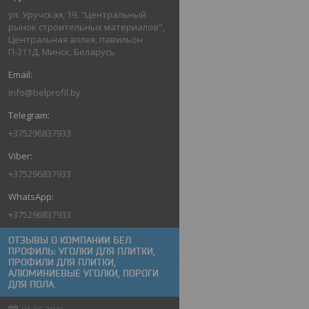
ул. Уручская, 19, "Центральный
рынок строительных материалов",
Центральная аллея, павильон
П-211Д, Минск, Беларусь
info@belprofil.by
+375296837933
+375296837933
+375296837933
ОТЗЫВЫ О КОМПАНИИ БЕЛ
ПРОФИЛЬ: УГОЛКИ ДЛЯ ПЛИТКИ,
ПРОФИЛИ ДЛЯ ПЛИТКИ,
АЛЮМИНИЕВЫЕ УГОЛКИ, ПОРОГИ
ДЛЯ ПОЛА.