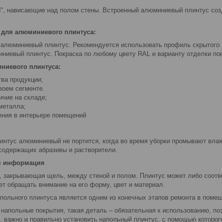
", нависающие над полом стены. Встроенный алюминиевый плинтус созда
 для алюминиевого плинтуса:
алюминиевый плинтус. Рекомендуется использовать профиль скрытого 
ниевый плинтус. Покраска по любому цвету RAL и варианту отделки пов
ниевого плинтуса:
тва продукции;
воем сегменте.
ичие на складе;
металла;
ния в интерьере помещений
линтус алюминиевый не портится, когда во время уборки промывают вла
содержащих абразивы и растворители.
я информация
а, закрывающая щель, между стеной и полом. Плинтус может либо соотв
ет обращать внимание на его форму, цвет и материал.
апольного плинтуса является одним из конечных этапов ремонта в поме
напольные покрытия, такая деталь – обязательная к использованию, поэ
, важно и правильно установить напольный плинтус, с помощью которог