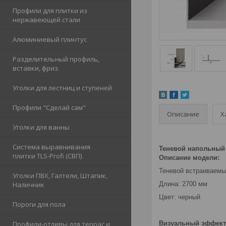
Профили для плитки из
нержавеющей стали
Алюминиевый плинтус
Разделительный профиль,
вставки, фриз.
Уголки для лестниц и ступеней
Профили "Сделай сам"
Описание
Х
Уголки для ванны
Система выравнивания
Теневой напольный 
плитки TLS-Profi (СВП)
Описание модели:
Теневой встраиваемы
Уголки ПВХ, Галтели, Штапик,
Наличник
Длина: 2700 мм
Цвет: черный
Пороги для пола
Профили-отливы для террас и
Визуальный эффект