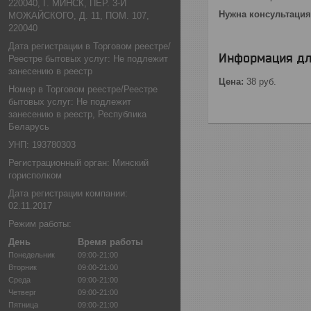
220040, Г. МИНСК, ПЕР. 3-Й
Нужна консультация 
МОЖАЙСКОГО, Д. 11, ПОМ. 107,
220040
Дата регистрации в Торговом реестре/
Информация дл
Реестре бытовых услуг: Не подлежит
занесению в реестр
Цена:
38
руб.
Номер в Торговом реестре/Реестре
бытовых услуг: Не подлежит
занесению в реестр, Республика
Беларусь
УНП: 193780303
Регистрационный орган: Минский
горисполком
Дата регистрации компании:
02.11.2017
Режим работы:
День
Время работы
Понедельник
09:00-21:00
Вторник
09:00-21:00
Среда
09:00-21:00
Четверг
09:00-21:00
Пятница
09:00-21:00