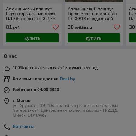
Алюминиевый плинтус
Алюминиевый плинтус
Ал
Ligma скрытого монтажа
Ligma скрытого монтажа
Lig
ПЛ-68 с подсветкой 2,7м
ПЛ-30/13 с подсветкой
ПЛ-
черный мат
2,7м серебро мат
2,7
81
30
30
руб.
руб./пог.м
Купить
Купить
О нас
100% положительных из 15 отзывов за год
Компания продает на
Deal.by
Работает с 04.06.2020
г. Минск
ул. Уручская, 19, "Центральный рынок строительных
материалов", Центральная аллея, павильон П-211Д,
Минск, Беларусь
Контакты