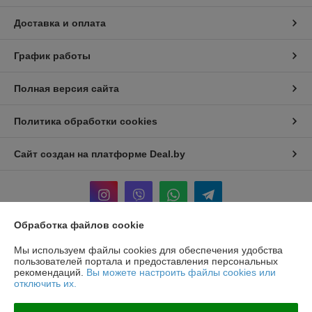
Доставка и оплата
График работы
Полная версия сайта
Политика обработки cookies
Сайт создан на платформе Deal.by
Обработка файлов cookie
Информация для покупателя
Мы используем файлы cookies для обеспечения удобства
пользователей портала и предоставления персональных
Юридическое лицо:
ООО «БЕЛПРОФИЛЬ ГРУПП»
рекомендаций.
Вы можете настроить файлы cookies или
220040, Г. МИНСК, ПЕР. 3-Й МОЖАЙСКОГО, Д. 11, ПОМ. 107, 220040
отключить их.
Регистрационный номер ЕГР: 193780303