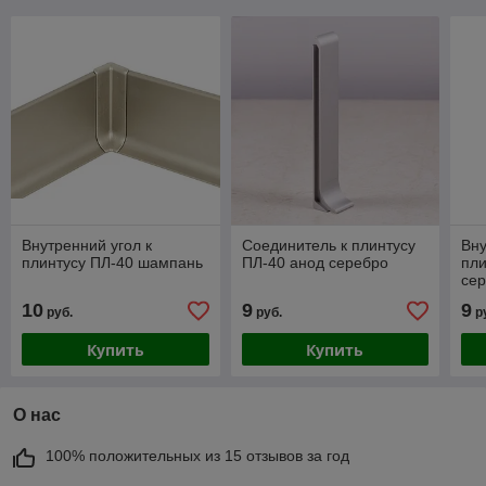
Внутренний угол к
Соединитель к плинтусу
Вну
плинтусу ПЛ-40 шампань
ПЛ-40 анод серебро
пли
се
10
9
9
руб.
руб.
р
Купить
Купить
О нас
100% положительных из 15 отзывов за год