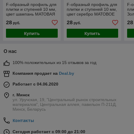
F-образный профиль для
F-образный профиль для
F-
плитки и ступеней 10 мм,
плитки и ступеней 10 мм,
пли
цвет шампань МАТОВАЯ
цвет серебро МАТОВОЕ
Зол
270 см
270 см
28
28
28
руб.
руб.
Купить
Купить
О нас
100% положительных из 15 отзывов за год
Компания продает на
Deal.by
Работает с 04.06.2020
г. Минск
ул. Уручская, 19, "Центральный рынок строительных
материалов", Центральная аллея, павильон П-211Д,
Минск, Беларусь
Контакты
Сегодня работает с 09:00 до 21:00