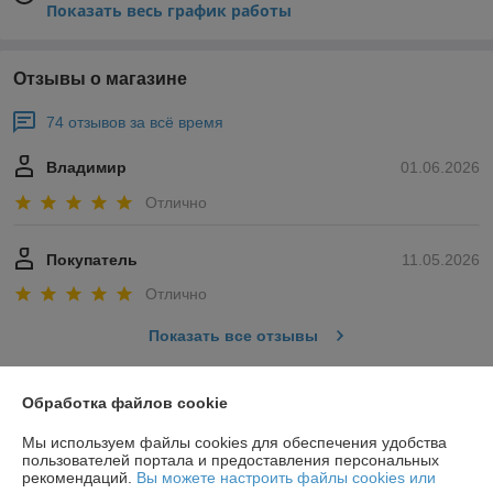
Показать весь график работы
Отзывы о магазине
74 отзывов за всё время
Владимир
01.06.2026
Отлично
Покупатель
11.05.2026
Отлично
Показать все отзывы
Обработка файлов cookie
О нас
Мы используем файлы cookies для обеспечения удобства
пользователей портала и предоставления персональных
Контакты
рекомендаций.
Вы можете настроить файлы cookies или