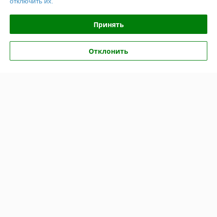
отключить их.
Доставка и оплата
Принять
График работы
Отклонить
Полная версия сайта
Политика обработки cookies
Сайт создан на платформе Deal.by
Информация для покупателя
Юридическое лицо:
ООО «БЕЛПРОФИЛЬ ГРУПП»
220040, Г. МИНСК, ПЕР. 3-Й МОЖАЙСКОГО, Д. 11, ПОМ. 107, 220040
Регистрационный номер ЕГР: 193780303