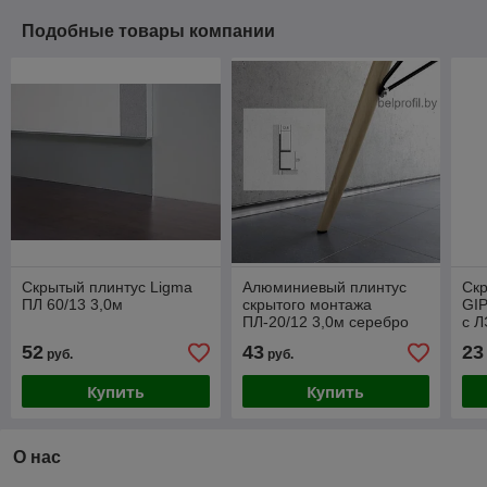
Подобные товары компании
Скрытый плинтус Ligma
Алюминиевый плинтус
Ск
ПЛ 60/13 3,0м
скрытого монтажа
GIP
ПЛ-20/12 3,0м серебро
с Л
анодированное
52
43
23
руб.
руб.
Купить
Купить
О нас