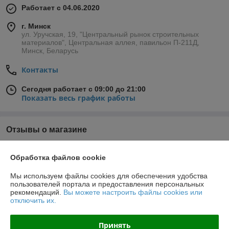
Работает с 04.06.2020
г. Минск
ул. Уручская, 19, "Центральный рынок строительных
материалов", Центральная аллея, павильон П-211Д,
Минск, Беларусь
Контакты
Сегодня работает с 09:00 до 21:00
Показать весь график работы
Отзывы о магазине
74 отзывов за всё время
Обработка файлов cookie
Владимир
01.06.2026
Мы используем файлы cookies для обеспечения удобства
пользователей портала и предоставления персональных
Отлично
рекомендаций.
Вы можете настроить файлы cookies или
отключить их.
Покупатель
11.05.2026
Принять