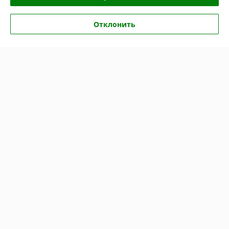
Отлично
Показать все отзывы
Отклонить
О нас
Контакты
Доставка и оплата
График работы
Полная версия сайта
Политика обработки cookies
Сайт создан на платформе Deal.by