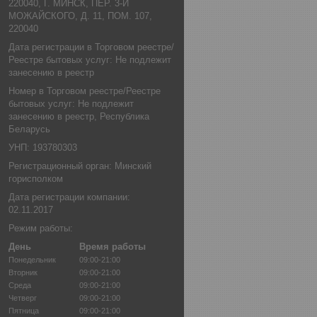
220040, Г. МИНСК, ПЕР. 3-Й
МОЖАЙСКОГО, Д. 11, ПОМ. 107,
220040
Дата регистрации в Торговом реестре/
Реестре бытовых услуг: Не подлежит
занесению в реестр
Номер в Торговом реестре/Реестре
бытовых услуг: Не подлежит
занесению в реестр, Республика
Беларусь
УНП: 193780303
Регистрационный орган: Минский
горисполком
Дата регистрации компании:
02.11.2017
Режим работы:
День
Время работы
Понедельник
09:00-21:00
Вторник
09:00-21:00
Среда
09:00-21:00
Четверг
09:00-21:00
Пятница
09:00-21:00