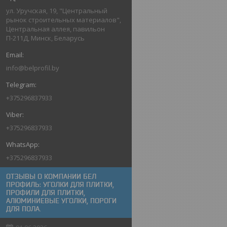
ул. Уручская, 19, "Центральный
рынок строительных материалов",
Центральная аллея, павильон
П-211Д, Минск, Беларусь
info@belprofil.by
+375296837933
+375296837933
+375296837933
ОТЗЫВЫ О КОМПАНИИ БЕЛ
ПРОФИЛЬ: УГОЛКИ ДЛЯ ПЛИТКИ,
ПРОФИЛИ ДЛЯ ПЛИТКИ,
АЛЮМИНИЕВЫЕ УГОЛКИ, ПОРОГИ
ДЛЯ ПОЛА.