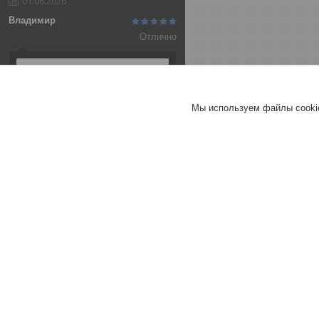
01.06.2026
Владимир
Отлично
Алюминиевая анодированная
полоса 20х2 (3,0 м ), цвет
серебро
Мы используем файлы cookie
Т-образный порог 25 мм
СЕРЕБРО МАТ 270 см
Т-образный порог 40 мм
СЕРЕБРО МАТ 270 см
Хорошее
обслуживание
Актуальное описание
Быстро связались
Быстро отправили