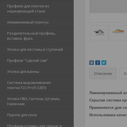
Профили для плитки из
нержавеющей стали
Алюминиевый плинтус
Разделительный профиль,
вставки, фриз.
Уголки для лестниц и ступеней
Профили "Сделай сам"
Уголки для ванны
Описание
Х
Система выравнивания
плитки TLS-Profi (СВП)
Ламинированный ал
Уголки ПВХ, Галтели, Штапик,
Скрытая система к
Наличник
Применяется для со
Пороги для пола
Использована качес
Профили-отливы для террас и