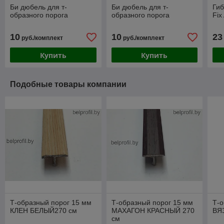
Би дюбель для т-
Би дюбель для т-
Гиб
образного порога
образного порога
Fix
10
10
23
руб./комплект
руб./комплект
Купить
Купить
Подобные товары компании
Т-образный порог 15 мм
Т-образный порог 15 мм
Т-о
КЛЕН БЕЛЫЙ270 см
МАХАГОН КРАСНЫЙ 270
ВЯ
см