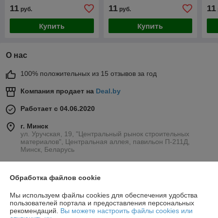
11
11
11
руб.
руб.
Купить
Купить
О нас
100% положительных из 15 отзывов за год
Компания продает на
Deal.by
Работает с 04.06.2020
г. Минск
ул. Уручская, 19, "Центральный рынок строительных
материалов", Центральная аллея, павильон П-211Д,
Минск, Беларусь
Контакты
Обработка файлов cookie
Сегодня работает с 09:00 до 21:00
Показать весь график работы
Мы используем файлы cookies для обеспечения удобства
пользователей портала и предоставления персональных
рекомендаций.
Вы можете настроить файлы cookies или