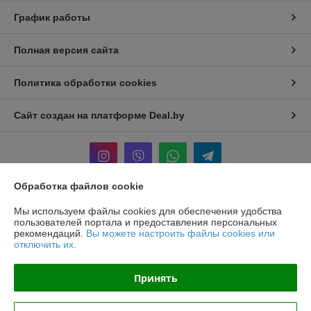
График работы
Полная версия сайта
Политика обработки cookies
Сайт создан на платформе Deal.by
Обработка файлов cookie
Информация для покупателя
Мы используем файлы cookies для обеспечения удобства
пользователей портала и предоставления персональных
Юридическое лицо:
ООО «БЕЛПРОФИЛЬ ГРУПП»
рекомендаций.
Вы можете настроить файлы cookies или
220040, Г. МИНСК, ПЕР. 3-Й МОЖАЙСКОГО, Д. 11, ПОМ. 107, 220040
отключить их.
Регистрационный номер ЕГР: 193780303
Принять
УНП: 193780303
Регистрационный орган: Минский горисполком