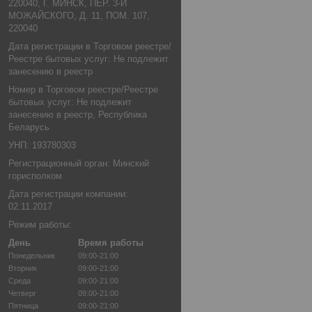
220040, Г. МИНСК, ПЕР. 3-Й
МОЖАЙСКОГО, Д. 11, ПОМ. 107,
220040
Дата регистрации в Торговом реестре/
Реестре бытовых услуг: Не подлежит
занесению в реестр
Номер в Торговом реестре/Реестре
бытовых услуг: Не подлежит
занесению в реестр, Республика
Беларусь
УНП: 193780303
Регистрационный орган: Минский
горисполком
Дата регистрации компании:
02.11.2017
Режим работы:
День
Время работы
Понедельник
09:00-21:00
Вторник
09:00-21:00
Среда
09:00-21:00
Четверг
09:00-21:00
Пятница
09:00-21:00