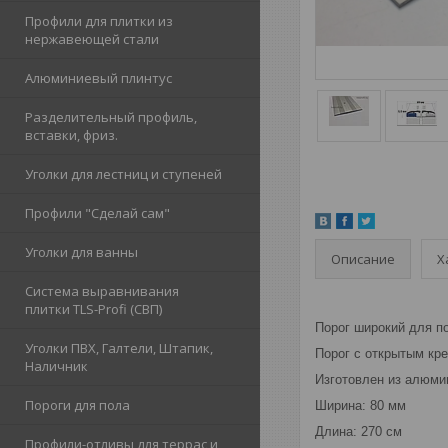
Профили для плитки из
нержавеющей стали
Алюминиевый плинтус
Разделительный профиль,
вставки, фриз.
Уголки для лестниц и ступеней
Профили "Сделай сам"
Уголки для ванны
Описание
Х
Система выравнивания
плитки TLS-Profi (СВП)
Порог широкий для п
Уголки ПВХ, Галтели, Штапик,
Порог с открытым кр
Наличник
Изготовлен из алюми
Пороги для пола
Ширина: 80 мм
Длина: 270 см
Профили-отливы для террас и