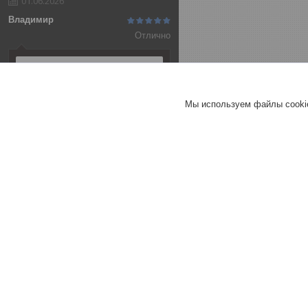
01.06.2026
Владимир
Отлично
Алюминиевая анодированная
полоса 20х2 (3,0 м ), цвет
серебро
Мы используем файлы cookie
Т-образный порог 25 мм
СЕРЕБРО МАТ 270 см
Т-образный порог 40 мм
СЕРЕБРО МАТ 270 см
Хорошее
обслуживание
Актуальное описание
Быстро связались
Быстро отправили