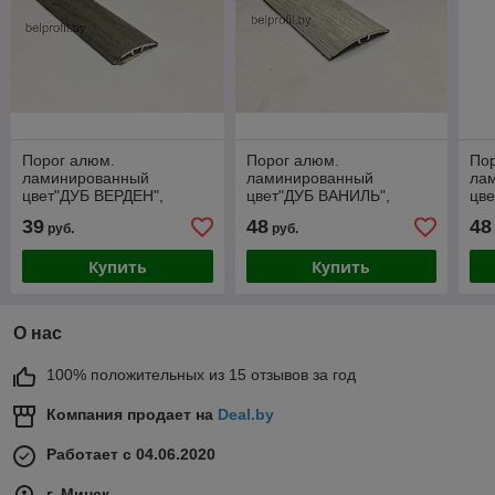
Порог алюм.
Порог алюм.
По
ламинированный
ламинированный
ла
цвет"ДУБ ВЕРДЕН",
цвет"ДУБ ВАНИЛЬ",
цв
длина- 270 см
длина- 270 см
дли
39
48
48
руб.
руб.
Купить
Купить
О нас
100% положительных из 15 отзывов за год
Компания продает на
Deal.by
Работает с 04.06.2020
г. Минск