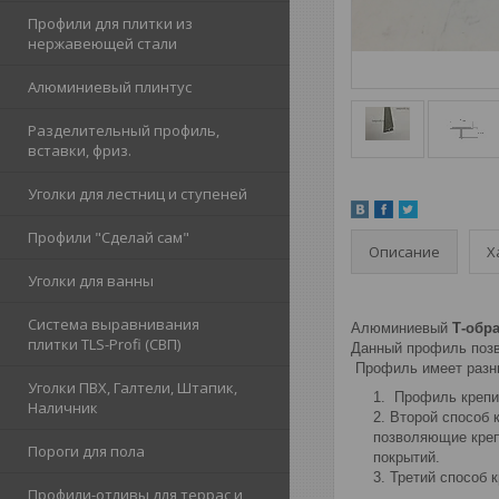
Профили для плитки из
нержавеющей стали
Алюминиевый плинтус
Разделительный профиль,
вставки, фриз.
Уголки для лестниц и ступеней
Профили "Сделай сам"
Описание
Х
Уголки для ванны
Система выравнивания
Алюминиевый
Т-обр
плитки TLS-Profi (СВП)
Данный профиль позв
Профиль имеет разны
Уголки ПВХ, Галтели, Штапик,
Профиль крепит
Наличник
Второй способ 
позволяющие креп
Пороги для пола
покрытий.
Третий способ 
Профили-отливы для террас и