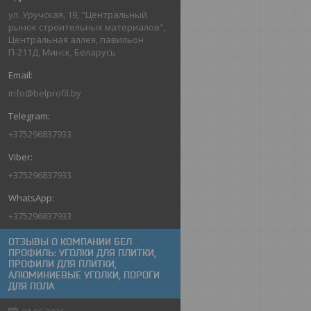
ул. Уручская, 19, "Центральный
рынок строительных материалов",
Центральная аллея, павильон
П-211Д, Минск, Беларусь
info@belprofil.by
+375296837933
+375296837933
+375296837933
ОТЗЫВЫ О КОМПАНИИ БЕЛ
ПРОФИЛЬ: УГОЛКИ ДЛЯ ПЛИТКИ,
ПРОФИЛИ ДЛЯ ПЛИТКИ,
АЛЮМИНИЕВЫЕ УГОЛКИ, ПОРОГИ
ДЛЯ ПОЛА.