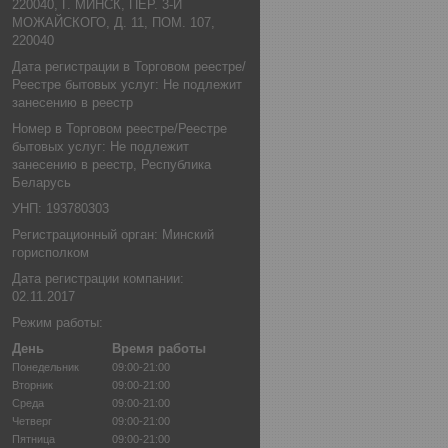
220040, Г. МИНСК, ПЕР. 3-Й
МОЖАЙСКОГО, Д. 11, ПОМ. 107,
220040
Дата регистрации в Торговом реестре/
Реестре бытовых услуг: Не подлежит
занесению в реестр
Номер в Торговом реестре/Реестре
бытовых услуг: Не подлежит
занесению в реестр, Республика
Беларусь
УНП: 193780303
Регистрационный орган: Минский
горисполком
Дата регистрации компании:
02.11.2017
Режим работы:
День
Время работы
Понедельник
09:00-21:00
Вторник
09:00-21:00
Среда
09:00-21:00
Четверг
09:00-21:00
Пятница
09:00-21:00