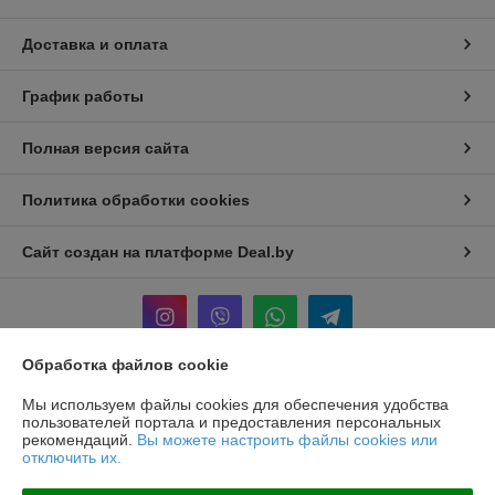
Доставка и оплата
График работы
Полная версия сайта
Политика обработки cookies
Сайт создан на платформе Deal.by
Обработка файлов cookie
Информация для покупателя
Мы используем файлы cookies для обеспечения удобства
пользователей портала и предоставления персональных
Юридическое лицо:
ООО «БЕЛПРОФИЛЬ ГРУПП»
рекомендаций.
Вы можете настроить файлы cookies или
220040, Г. МИНСК, ПЕР. 3-Й МОЖАЙСКОГО, Д. 11, ПОМ. 107, 220040
отключить их.
Регистрационный номер ЕГР: 193780303