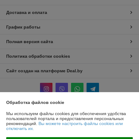
Доставка и оплата
График работы
Полная версия сайта
Политика обработки cookies
Сайт создан на платформе Deal.by
Обработка файлов cookie
Информация для покупателя
Мы используем файлы cookies для обеспечения удобства
пользователей портала и предоставления персональных
Юридическое лицо:
ООО «БЕЛПРОФИЛЬ ГРУПП»
рекомендаций.
Вы можете настроить файлы cookies или
220040, Г. МИНСК, ПЕР. 3-Й МОЖАЙСКОГО, Д. 11, ПОМ. 107, 220040
отключить их.
Регистрационный номер ЕГР: 193780303