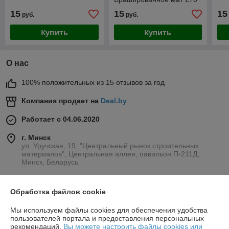
см
15
15
15
руб.
руб.
Купить
Купить
О нас
100% положительных из 15 отзывов за год
Компания продает на
Deal.by
Работает с 04.06.2020
г. Минск
ул. Уручская, 19, "Центральный рынок строительных
материалов", Центральная аллея, павильон П-211Д,
Минск, Беларусь
Контакты
Обработка файлов cookie
Сегодня работает с 09:00 до 21:00
Показать весь график работы
Мы используем файлы cookies для обеспечения удобства
пользователей портала и предоставления персональных
рекомендаций.
Вы можете настроить файлы cookies или