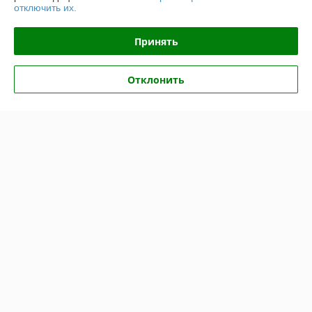
отключить их.
Отзывы о магазине
Принять
74 отзывов за всё время
Владимир
01.06.2026
Отклонить
Отлично
Покупатель
11.05.2026
Отлично
Показать все отзывы
О нас
Контакты
Доставка и оплата