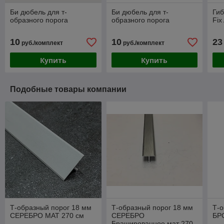
Би дюбель для т-
Би дюбель для т-
Гиб
образного порога
образного порога
Fix
10
10
23
руб./комплект
руб./комплект
Купить
Купить
Подобные товары компании
Т-образный порог 18 мм
Т-образный порог 18 мм
Т-о
СЕРЕБРО МАТ 270 см
СЕРЕБРО
БР
Брашированное мат 270