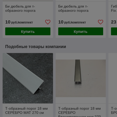
Би дюбель для т-
Би дюбель для т-
Гиб
образного порога
образного порога
Fix
10
10
23
руб./комплект
руб./комплект
Купить
Купить
Подобные товары компании
Т-образный порог 18 мм
Т-образный порог 18 мм
Т-о
СЕРЕБРО МАТ 270 см
СЕРЕБРО
БР
Брашированное мат 270