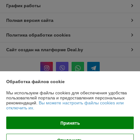
График работы
Полная версия сайта
Политика обработки cookies
Сайт создан на платформе Deal.by
Обработка файлов cookie
Информация для покупателя
Мы используем файлы cookies для обеспечения удобства
пользователей портала и предоставления персональных
Юридическое лицо:
ООО «БЕЛПРОФИЛЬ ГРУПП»
рекомендаций.
Вы можете настроить файлы cookies или
220040, Г. МИНСК, ПЕР. 3-Й МОЖАЙСКОГО, Д. 11, ПОМ. 107, 220040
отключить их.
Регистрационный номер ЕГР: 193780303
Принять
УНП: 193780303
Регистрационный орган: Минский горисполком