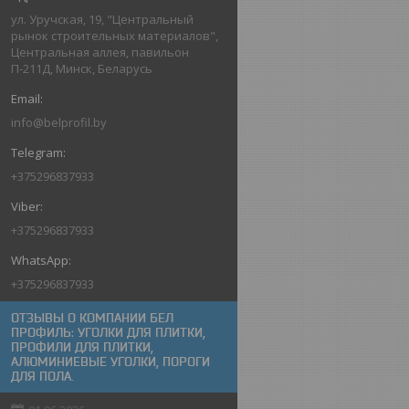
ул. Уручская, 19, "Центральный
рынок строительных материалов",
Центральная аллея, павильон
П-211Д, Минск, Беларусь
info@belprofil.by
+375296837933
+375296837933
+375296837933
ОТЗЫВЫ О КОМПАНИИ БЕЛ
ПРОФИЛЬ: УГОЛКИ ДЛЯ ПЛИТКИ,
ПРОФИЛИ ДЛЯ ПЛИТКИ,
АЛЮМИНИЕВЫЕ УГОЛКИ, ПОРОГИ
ДЛЯ ПОЛА.