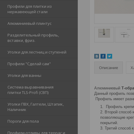
Профили для плитки из
нержавеющей стали
Алюминиевый плинтус
Разделительный профиль,
вставки, фриз.
Уголки для лестниц и ступеней
Профили "Сделай сам"
Описание
Х
Уголки для ванны
Система выравнивания
Алюминиевый
Т-обр
плитки TLS-Profi (СВП)
Данный профиль позв
Профиль имеет разны
Уголки ПВХ, Галтели, Штапик,
Профиль крепит
Наличник
Второй способ 
позволяющие креп
Пороги для пола
покрытий.
Третий способ 
Профили-отливы для террас и