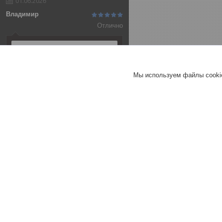
01.06.2026
Владимир
Отлично
Алюминиевая анодированная
полоса 20х2 (3,0 м ), цвет
серебро
Мы используем файлы cookie
Т-образный порог 25 мм
СЕРЕБРО МАТ 270 см
Т-образный порог 40 мм
СЕРЕБРО МАТ 270 см
Хорошее
обслуживание
Актуальное описание
Быстро связались
Быстро отправили