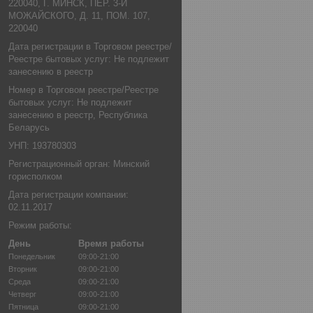
220040, Г. МИНСК, ПЕР. 3-Й
МОЖАЙСКОГО, Д. 11, ПОМ. 107,
220040
Дата регистрации в Торговом реестре/
Реестре бытовых услуг: Не подлежит
занесению в реестр
Номер в Торговом реестре/Реестре
бытовых услуг: Не подлежит
занесению в реестр, Республика
Беларусь
УНП: 193780303
Регистрационный орган: Минский
горисполком
Дата регистрации компании:
02.11.2017
Режим работы:
День
Время работы
Понедельник
09:00-21:00
Вторник
09:00-21:00
Среда
09:00-21:00
Четверг
09:00-21:00
Пятница
09:00-21:00