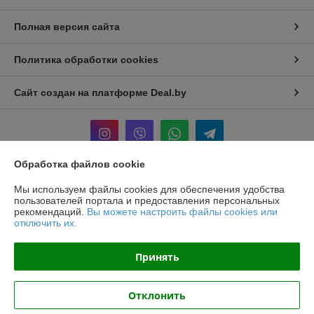
Полная версия сайта
Политика обработки cookies
Сайт создан на платформе Deal.by
Обработка файлов cookie
Информация для покупателя
Мы используем файлы cookies для обеспечения удобства
пользователей портала и предоставления персональных
Юридическое лицо:
ООО «БЕЛПРОФИЛЬ ГРУПП»
рекомендаций.
Вы можете настроить файлы cookies или
220040, Г. МИНСК, ПЕР. 3-Й МОЖАЙСКОГО, Д. 11, ПОМ. 107, 220040
отключить их.
Регистрационный номер ЕГР: 193780303
Принять
УНП: 193780303
Регистрационный орган: Минский горисполком
Отклонить
Дата регистрации компании: 02.11.2017