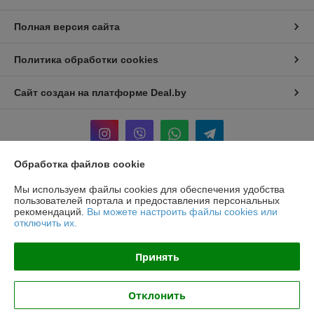
Полная версия сайта
Политика обработки cookies
Сайт создан на платформе Deal.by
Обработка файлов cookie
Информация для покупателя
Мы используем файлы cookies для обеспечения удобства
пользователей портала и предоставления персональных
Юридическое лицо:
ООО «БЕЛПРОФИЛЬ ГРУПП»
рекомендаций.
Вы можете настроить файлы cookies или
220040, Г. МИНСК, ПЕР. 3-Й МОЖАЙСКОГО, Д. 11, ПОМ. 107, 220040
отключить их.
Регистрационный номер ЕГР: 193780303
Принять
УНП: 193780303
Регистрационный орган: Минский горисполком
Отклонить
Дата регистрации компании: 02.11.2017