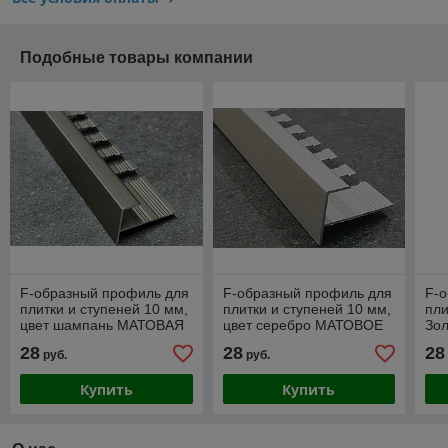
Подобные товары компании
F-образный профиль для
F-образный профиль для
F-
плитки и ступеней 10 мм,
плитки и ступеней 10 мм,
пли
цвет шампань МАТОВАЯ
цвет серебро МАТОВОЕ
Зол
270 см
270 см
28
28
28
руб.
руб.
Купить
Купить