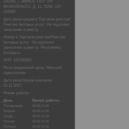
220040, Г. МИНСК, ПЕР. 3-Й
МОЖАЙСКОГО, Д. 11, ПОМ. 107,
220040
Дата регистрации в Торговом реестре/
Реестре бытовых услуг: Не подлежит
занесению в реестр
Номер в Торговом реестре/Реестре
бытовых услуг: Не подлежит
занесению в реестр, Республика
Беларусь
УНП: 193780303
Регистрационный орган: Минский
горисполком
Дата регистрации компании:
02.11.2017
Режим работы:
День
Время работы
Понедельник
09:00-21:00
Вторник
09:00-21:00
Среда
09:00-21:00
Четверг
09:00-21:00
Пятница
09:00-21:00