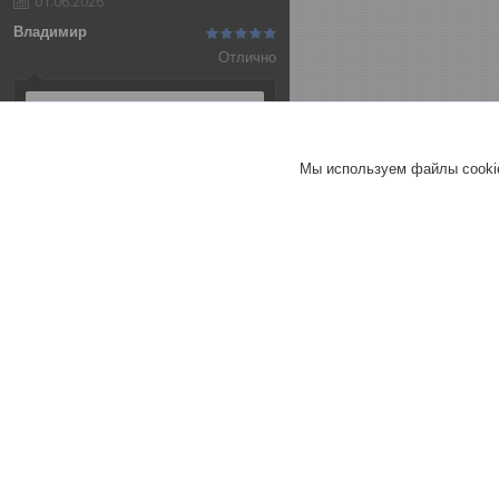
01.06.2026
Владимир
Отлично
Алюминиевая анодированная
полоса 20х2 (3,0 м ), цвет
серебро
Мы используем файлы cookie
Т-образный порог 25 мм
СЕРЕБРО МАТ 270 см
Т-образный порог 40 мм
СЕРЕБРО МАТ 270 см
Хорошее
обслуживание
Актуальное описание
Быстро связались
Быстро отправили