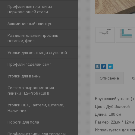
Профили для плитки из
нержавеющей стали
Алюминиевый плинтус
Разделительный профиль,
вставки, фриз.
Уголки для лестниц и ступеней
Профили "Сделай сам"
Уголки для ванны
Описание
Х
Система выравнивания
плитки TLS-Profi (СВП)
Внутренний уголок ( п
Уголки ПВХ, Галтели, Штапик,
Цвет: Дуб Золотой
Наличник
Длина: 180 см
Пороги для пола
Размер: 22мм * 12мм
Используется для сок
Профили-отливы для террас и