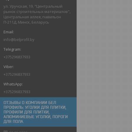
ул. Уручская, 19, "Центральный
рынок строительных материалов",
Центральная аллея, павильон
П-211Д, Минск, Беларусь
info@belprofil.by
+375296837933
+375296837933
+375296837933
ОТЗЫВЫ О КОМПАНИИ БЕЛ
ПРОФИЛЬ: УГОЛКИ ДЛЯ ПЛИТКИ,
ПРОФИЛИ ДЛЯ ПЛИТКИ,
АЛЮМИНИЕВЫЕ УГОЛКИ, ПОРОГИ
ДЛЯ ПОЛА.