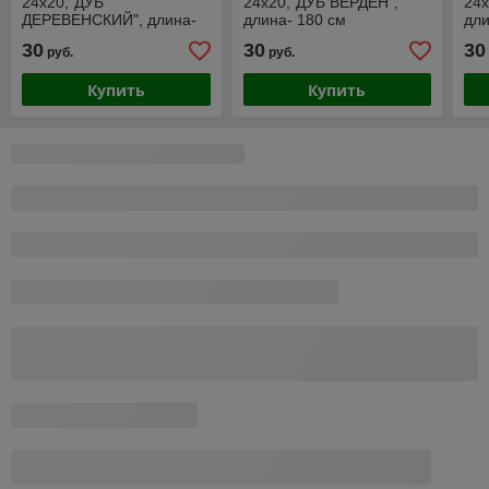
24х20,"ДУБ
24х20,"ДУБ ВЕРДЕН",
24
ДЕРЕВЕНСКИЙ", длина-
длина- 180 см
дли
180см
30
30
30
руб.
руб.
Купить
Купить