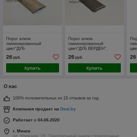
Порог алюм.
Порог алюм.
По
ламинированный
ламинированный
ла
цвет"ДУБ
цвет"ДУБ ВЕРДЕН",
цве
РЕСТАВРИРОВАННЫЙ",
длина- 180 см
180
26
26
26
руб.
руб.
длина- 180 см
Купить
Купить
О нас
100% положительных из 15 отзывов за год
Компания продает на
Deal.by
Работает с 04.06.2020
г. Минск
ул. Уручская, 19, "Центральный рынок строительных