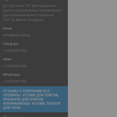
ул. Уручская, 19, "Центральный
рынок строительных материалов",
Центральная аллея, павильон
П-211Д, Минск, Беларусь
info@belprofil.by
+375296837933
+375296837933
+375296837933
ОТЗЫВЫ О КОМПАНИИ БЕЛ
ПРОФИЛЬ: УГОЛКИ ДЛЯ ПЛИТКИ,
ПРОФИЛИ ДЛЯ ПЛИТКИ,
АЛЮМИНИЕВЫЕ УГОЛКИ, ПОРОГИ
ДЛЯ ПОЛА.