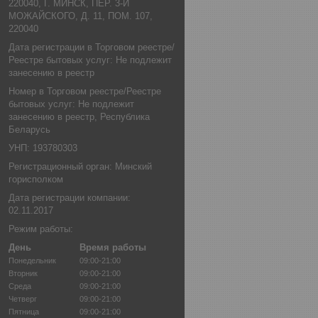
220040, Г. МИНСК, ПЕР. 3-Й
МОЖАЙСКОГО, Д. 11, ПОМ. 107,
220040
Дата регистрации в Торговом реестре/
Реестре бытовых услуг: Не подлежит
занесению в реестр
Номер в Торговом реестре/Реестре
бытовых услуг: Не подлежит
занесению в реестр, Республика
Беларусь
УНП: 193780303
Регистрационный орган: Минский
горисполком
Дата регистрации компании:
02.11.2017
Режим работы:
День
Время работы
Понедельник
09:00-21:00
Вторник
09:00-21:00
Среда
09:00-21:00
Четверг
09:00-21:00
Пятница
09:00-21:00