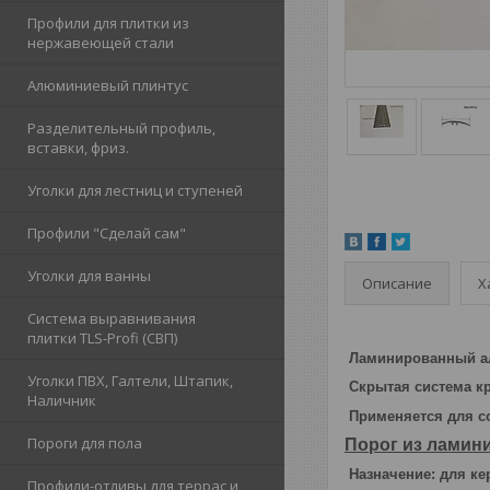
Профили для плитки из
нержавеющей стали
Алюминиевый плинтус
Разделительный профиль,
вставки, фриз.
Уголки для лестниц и ступеней
Профили "Сделай сам"
Уголки для ванны
Описание
Х
Система выравнивания
плитки TLS-Profi (СВП)
Ламинированный ал
Уголки ПВХ, Галтели, Штапик,
Скрытая система к
Наличник
Применяется для со
Пороги для пола
Порог из ламин
Назначение: для ке
Профили-отливы для террас и