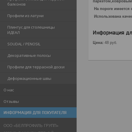
паркетом,ковровым
балконов
На пороге имеется 
Профили из латуни
Использована качес
Плинтус для столешницы
Информация дл
ИДЕАЛ
Цена:
48
руб.
SOUDAL / PENOSIL
Декоративные полосы
Профили для террасной доски
Деформационные швы
О нас
Отзывы
ИНФОРМАЦИЯ ДЛЯ ПОКУПАТЕЛЯ
ООО «БЕЛПРОФИЛЬ ГРУПП»