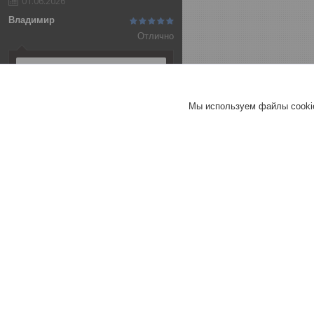
01.06.2026
Владимир
Отлично
Алюминиевая анодированная
полоса 20х2 (3,0 м ), цвет
серебро
Мы используем файлы cookie
Т-образный порог 25 мм
СЕРЕБРО МАТ 270 см
Т-образный порог 40 мм
СЕРЕБРО МАТ 270 см
Хорошее
обслуживание
Актуальное описание
Быстро связались
Быстро отправили