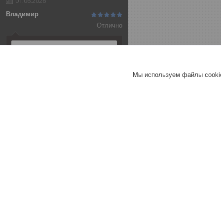
01.06.2026
Владимир
Отлично
Алюминиевая анодированная
полоса 20х2 (3,0 м ), цвет
серебро
Мы используем файлы cookie
Т-образный порог 25 мм
СЕРЕБРО МАТ 270 см
Т-образный порог 40 мм
СЕРЕБРО МАТ 270 см
Хорошее
обслуживание
Актуальное описание
Быстро связались
Быстро отправили