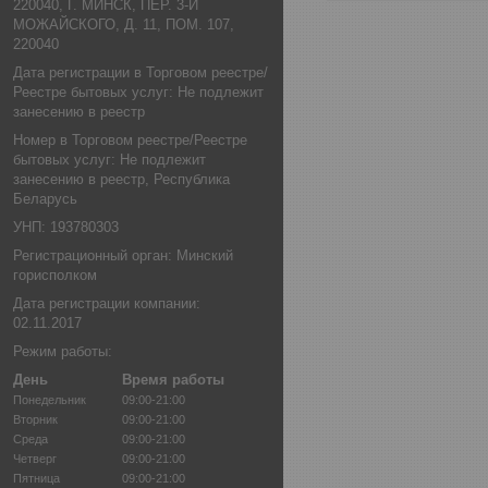
220040, Г. МИНСК, ПЕР. 3-Й
МОЖАЙСКОГО, Д. 11, ПОМ. 107,
220040
Дата регистрации в Торговом реестре/
Реестре бытовых услуг: Не подлежит
занесению в реестр
Номер в Торговом реестре/Реестре
бытовых услуг: Не подлежит
занесению в реестр, Республика
Беларусь
УНП: 193780303
Регистрационный орган: Минский
горисполком
Дата регистрации компании:
02.11.2017
Режим работы:
День
Время работы
Понедельник
09:00-21:00
Вторник
09:00-21:00
Среда
09:00-21:00
Четверг
09:00-21:00
Пятница
09:00-21:00