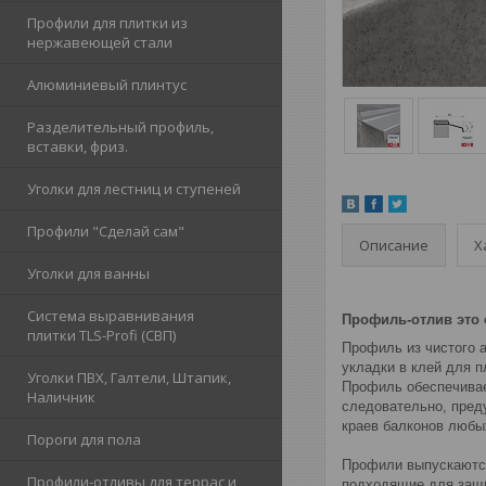
Профили для плитки из
нержавеющей стали
Алюминиевый плинтус
Разделительный профиль,
вставки, фриз.
Уголки для лестниц и ступеней
Профили "Сделай сам"
Описание
Х
Уголки для ванны
Система выравнивания
Профиль-отлив это
плитки TLS-Profi (СВП)
Профиль из чистого а
укладки в клей для п
Уголки ПВХ, Галтели, Штапик,
Профиль обеспечивае
Наличник
следовательно, пред
краев балконов любых
Пороги для пола
Профили выпускаются
Профили-отливы для террас и
подходящие для защи