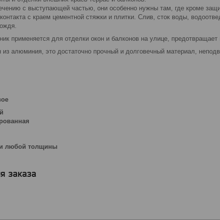
ечению с выступающей частью, они особенно нужны там, где кроме защи
 контакта с краем цементной стяжки и плитки. Слив, сток воды, водоотв
дождя.
ник применяется для отделки окон и балконов на улице, предотвращает 
н из алюминия, это достаточно прочный и долговечный материал, непод
вое
й
ированная
ки любой толщины
я заказа