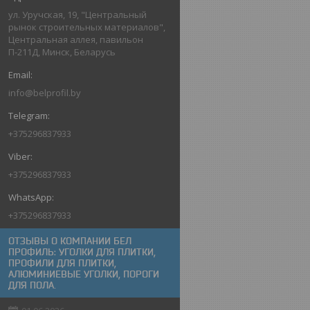
ул. Уручская, 19, "Центральный
рынок строительных материалов",
Центральная аллея, павильон
П-211Д, Минск, Беларусь
info@belprofil.by
+375296837933
+375296837933
+375296837933
ОТЗЫВЫ О КОМПАНИИ БЕЛ
ПРОФИЛЬ: УГОЛКИ ДЛЯ ПЛИТКИ,
ПРОФИЛИ ДЛЯ ПЛИТКИ,
АЛЮМИНИЕВЫЕ УГОЛКИ, ПОРОГИ
ДЛЯ ПОЛА.