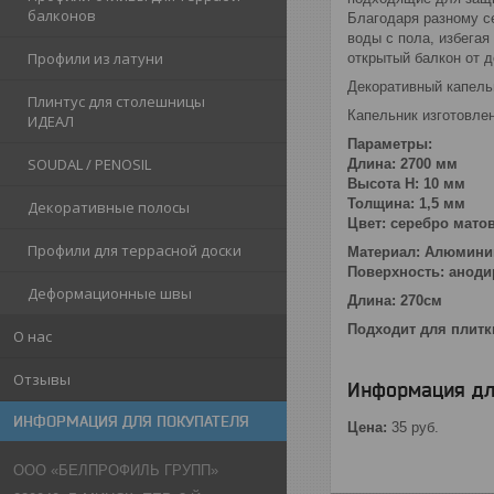
балконов
Благодаря разному с
воды с пола, избегая
Профили из латуни
открытый балкон от 
Декоративный капель
Плинтус для столешницы
Капельник изготовле
ИДЕАЛ
Параметры:
SOUDAL / PENOSIL
Длина: 2700 мм
Высота Н: 10 мм
Толщина: 1,5 мм
Декоративные полосы
Цвет: серебро мато
Профили для террасной доски
Материал: Алюмини
Поверхность: анод
Деформационные швы
Длина: 270см
Подходит для плит
О нас
Отзывы
Информация дл
ИНФОРМАЦИЯ ДЛЯ ПОКУПАТЕЛЯ
Цена:
35
руб.
ООО «БЕЛПРОФИЛЬ ГРУПП»