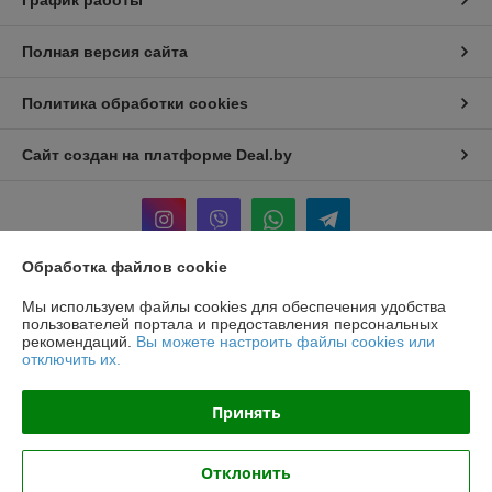
График работы
Полная версия сайта
Политика обработки cookies
Сайт создан на платформе Deal.by
Обработка файлов cookie
Информация для покупателя
Мы используем файлы cookies для обеспечения удобства
пользователей портала и предоставления персональных
Юридическое лицо:
ООО «БЕЛПРОФИЛЬ ГРУПП»
рекомендаций.
Вы можете настроить файлы cookies или
220040, Г. МИНСК, ПЕР. 3-Й МОЖАЙСКОГО, Д. 11, ПОМ. 107, 220040
отключить их.
Регистрационный номер ЕГР: 193780303
Принять
УНП: 193780303
Регистрационный орган: Минский горисполком
Отклонить