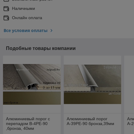
Наличными
Онлайн оплата
Все условия оплаты
Подобные товары компании
Алюминиевый порог с
Алюминиевый порог
Ал
перепадом B-4РE-90
А-39РE-90 бронза,39мм
А-2
,бронза, 40мм