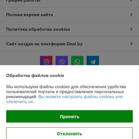
График работы
Полная версия сайта
Политика обработки cookies
Сайт создан на платформе Deal.by
Обработка файлов cookie
Информация для покупателя
Мы используем файлы cookies для обеспечения удобства
пользователей портала и предоставления персональных
Юридическое лицо:
ООО «БЕЛПРОФИЛЬ ГРУПП»
рекомендаций.
Вы можете настроить файлы cookies или
220040, Г. МИНСК, ПЕР. 3-Й МОЖАЙСКОГО, Д. 11, ПОМ. 107, 220040
отключить их.
Регистрационный номер ЕГР: 193780303
Принять
УНП: 193780303
Регистрационный орган: Минский горисполком
Отклонить