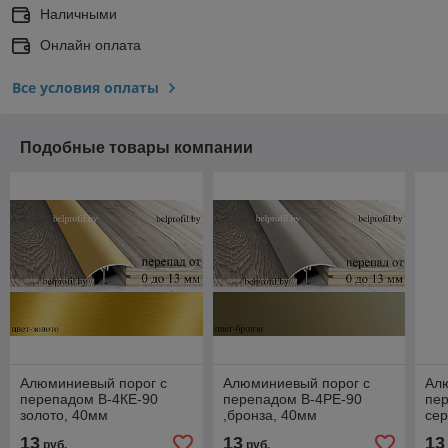
Наличными
Онлайн оплата
Все условия оплаты
Подобные товары компании
Алюминиевый порог с
Алюминиевый порог с
Ал
перепадом B-4КE-90
перепадом B-4РE-90
пе
золото, 40мм
,бронза, 40мм
се
13
13
13
руб.
руб.