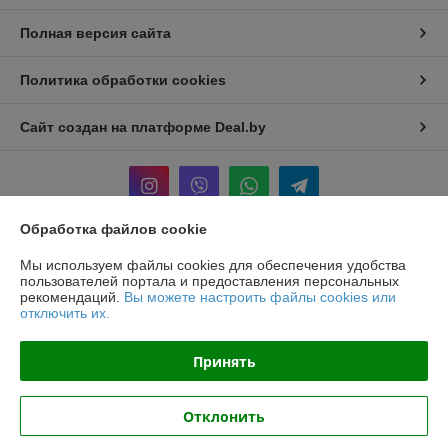
Полная версия сайта
Политика обработки cookies
Сайт создан на платформе Deal.by
Обработка файлов cookie
Информация для покупателя
Мы используем файлы cookies для обеспечения удобства
пользователей портала и предоставления персональных
Юридическое лицо:
ООО «БЕЛПРОФИЛЬ ГРУПП»
рекомендаций.
Вы можете настроить файлы cookies или
220040, Г. МИНСК, ПЕР. 3-Й МОЖАЙСКОГО, Д. 11, ПОМ. 107, 220040
отключить их.
Регистрационный номер ЕГР: 193780303
Принять
УНП: 193780303
Регистрационный орган: Минский горисполком
Отклонить
Дата регистрации компании: 02.11.2017