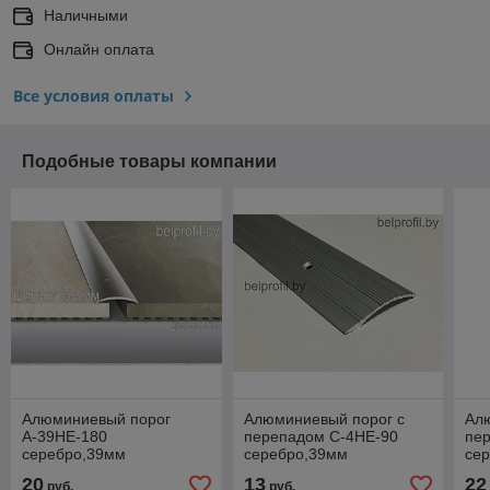
Наличными
Онлайн оплата
Все условия оплаты
Подобные товары компании
Алюминиевый порог
Алюминиевый порог с
Ал
А-39НE-180
перепадом C-4НE-90
пе
серебро,39мм
серебро,39мм
се
20
13
22
руб.
руб.