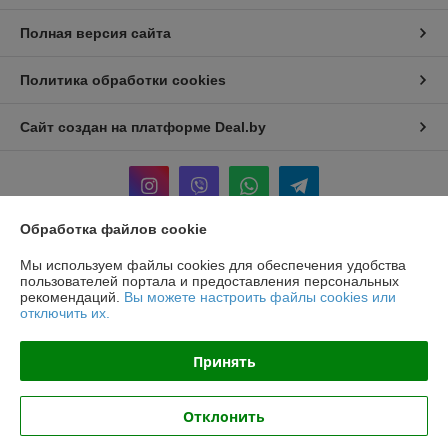
Полная версия сайта
Политика обработки cookies
Сайт создан на платформе Deal.by
Обработка файлов cookie
Информация для покупателя
Мы используем файлы cookies для обеспечения удобства
пользователей портала и предоставления персональных
Юридическое лицо:
ООО «БЕЛПРОФИЛЬ ГРУПП»
рекомендаций.
Вы можете настроить файлы cookies или
220040, Г. МИНСК, ПЕР. 3-Й МОЖАЙСКОГО, Д. 11, ПОМ. 107, 220040
отключить их.
Регистрационный номер ЕГР: 193780303
Принять
УНП: 193780303
Регистрационный орган: Минский горисполком
Отклонить
Дата регистрации компании: 02.11.2017