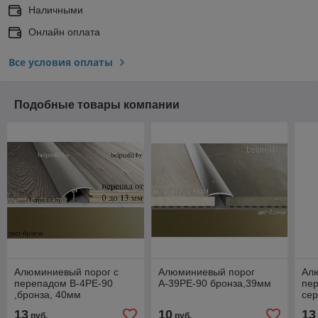
Наличными
Онлайн оплата
Все условия оплаты
Подобные товары компании
Алюминиевый порог с
Алюминиевый порог
Ал
перепадом B-4РE-90
А-39РE-90 бронза,39мм
пе
,бронза, 40мм
се
13
10
13
руб.
руб.