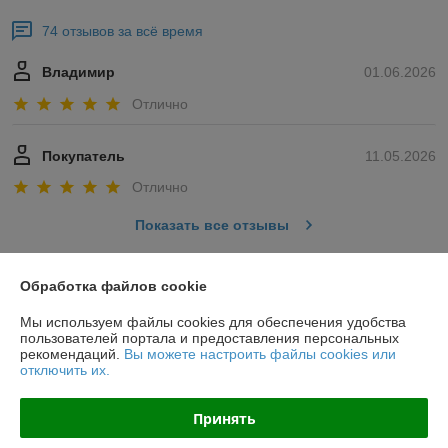
74 отзывов за всё время
Владимир
01.06.2026
Отлично
Покупатель
11.05.2026
Отлично
Показать все отзывы
Обработка файлов cookie
О нас
Мы используем файлы cookies для обеспечения удобства
пользователей портала и предоставления персональных
Контакты
рекомендаций.
Вы можете настроить файлы cookies или
отключить их.
Доставка и оплата
Принять
График работы