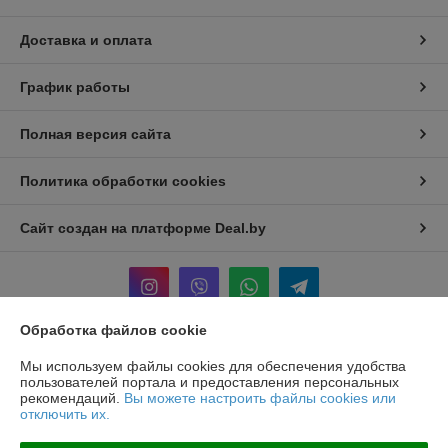
Доставка и оплата
График работы
Полная версия сайта
Политика обработки cookies
Сайт создан на платформе Deal.by
Обработка файлов cookie
Информация для покупателя
Мы используем файлы cookies для обеспечения удобства
пользователей портала и предоставления персональных
Юридическое лицо:
ООО «БЕЛПРОФИЛЬ ГРУПП»
рекомендаций.
Вы можете настроить файлы cookies или
220040, Г. МИНСК, ПЕР. 3-Й МОЖАЙСКОГО, Д. 11, ПОМ. 107, 220040
отключить их.
Регистрационный номер ЕГР: 193780303