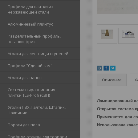
Профили для плитки из
нержавеющей стали
Алюминиевый плинтус
Разделительный профиль,
вставки, фриз.
Уголки для лестниц и ступеней
Профили "Сделай сам"
Уголки для ванны
Описание
Х
Система выравнивания
плитки TLS-Profi (СВП)
Ламинированный ал
Уголки ПВХ, Галтели, Штапик,
Открытая система к
Наличник
Применяется для со
Пороги для пола
Использована качес
Профили-отливы для террас и