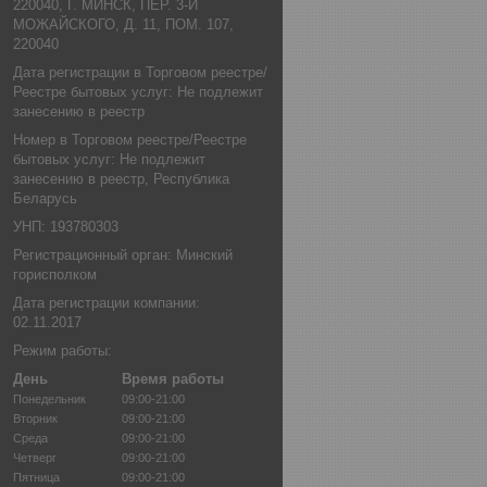
220040, Г. МИНСК, ПЕР. 3-Й
МОЖАЙСКОГО, Д. 11, ПОМ. 107,
220040
Дата регистрации в Торговом реестре/
Реестре бытовых услуг: Не подлежит
занесению в реестр
Номер в Торговом реестре/Реестре
бытовых услуг: Не подлежит
занесению в реестр, Республика
Беларусь
УНП: 193780303
Регистрационный орган: Минский
горисполком
Дата регистрации компании:
02.11.2017
Режим работы:
День
Время работы
Понедельник
09:00-21:00
Вторник
09:00-21:00
Среда
09:00-21:00
Четверг
09:00-21:00
Пятница
09:00-21:00