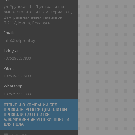
ул. Уручская, 19, "Центральный
рынок строительных материалов",
Центральная аллея, павильон
П-211Д, Минск, Беларусь
info@belprofil.by
+375296837933
+375296837933
+375296837933
ОТЗЫВЫ О КОМПАНИИ БЕЛ
ПРОФИЛЬ: УГОЛКИ ДЛЯ ПЛИТКИ,
ПРОФИЛИ ДЛЯ ПЛИТКИ,
АЛЮМИНИЕВЫЕ УГОЛКИ, ПОРОГИ
ДЛЯ ПОЛА.