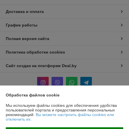
Доставка и оплата
График работы
Полная версия сайта
Политика обработки cookies
Сайт создан на платформе Deal.by
Обработка файлов cookie
Информация для покупателя
Мы используем файлы cookies для обеспечения удобства
пользователей портала и предоставления персональных
Юридическое лицо:
ООО «БЕЛПРОФИЛЬ ГРУПП»
рекомендаций.
Вы можете настроить файлы cookies или
220040, Г. МИНСК, ПЕР. 3-Й МОЖАЙСКОГО, Д. 11, ПОМ. 107, 220040
отключить их.
Регистрационный номер ЕГР: 193780303