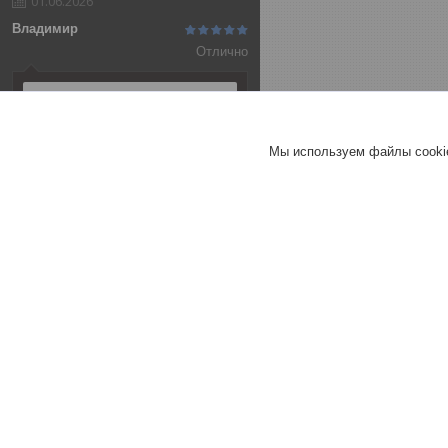
01.06.2026
Владимир
Отлично
Алюминиевая анодированная
полоса 20х2 (3,0 м ), цвет
серебро
Мы используем файлы cookie
Т-образный порог 25 мм
СЕРЕБРО МАТ 270 см
Т-образный порог 40 мм
СЕРЕБРО МАТ 270 см
Хорошее
обслуживание
Актуальное описание
Быстро связались
Быстро отправили