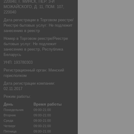
220040, Г. МИНСК, ПЕР. 3-Й
МОЖАЙСКОГО, Д. 11, ПОМ. 107,
220040
Дата регистрации в Торговом реестре/
Реестре бытовых услуг: Не подлежит
занесению в реестр
Номер в Торговом реестре/Реестре
бытовых услуг: Не подлежит
занесению в реестр, Республика
Беларусь
УНП: 193780303
Регистрационный орган: Минский
горисполком
Дата регистрации компании:
02.11.2017
Режим работы:
День
Время работы
Понедельник
09:00-21:00
Вторник
09:00-21:00
Среда
09:00-21:00
Четверг
09:00-21:00
Пятница
09:00-21:00