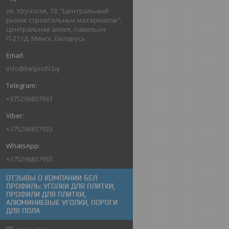
ул. Уручская, 19, "Центральный
рынок строительных материалов",
Центральная аллея, павильон
П-211Д, Минск, Беларусь
info@belprofil.by
+375296837933
+375296837933
+375296837933
ОТЗЫВЫ О КОМПАНИИ БЕЛ
ПРОФИЛЬ: УГОЛКИ ДЛЯ ПЛИТКИ,
ПРОФИЛИ ДЛЯ ПЛИТКИ,
АЛЮМИНИЕВЫЕ УГОЛКИ, ПОРОГИ
ДЛЯ ПОЛА.