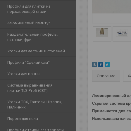
Профили для плитки из
нержавеющей стали
Алюминиевый плинтус
Разделительный профиль,
вставки, фриз.
Уголки для лестниц и ступеней
Профили "Сделай сам"
Уголки для ванны
Описание
Х
Система выравнивания
плитки TLS-Profi (СВП)
Ламинированный ал
Уголки ПВХ, Галтели, Штапик,
Скрытая система к
Наличник
Применяется для со
Пороги для пола
Использована качес
Профили-отливы для террас и