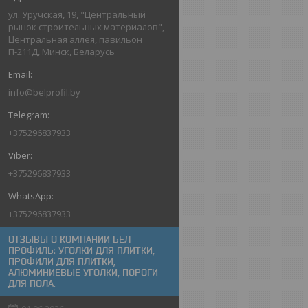
ул. Уручская, 19, "Центральный
рынок строительных материалов",
Центральная аллея, павильон
П-211Д, Минск, Беларусь
info@belprofil.by
+375296837933
+375296837933
+375296837933
ОТЗЫВЫ О КОМПАНИИ БЕЛ
ПРОФИЛЬ: УГОЛКИ ДЛЯ ПЛИТКИ,
ПРОФИЛИ ДЛЯ ПЛИТКИ,
АЛЮМИНИЕВЫЕ УГОЛКИ, ПОРОГИ
ДЛЯ ПОЛА.