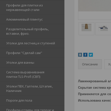
Профили для плитки из
нержавеющей стали
Алюминиевый плинтус
Разделительный профиль,
вставки, фриз.
Уголки для лестниц и ступеней
Профили "Сделай сам"
Уголки для ванны
Описание
Х
Система выравнивания
плитки TLS-Profi (СВП)
Ламинированный ал
Уголки ПВХ, Галтели, Штапик,
Скрытая система к
Наличник
Применяется для со
Пороги для пола
Использована качес
Профили-отливы для террас и