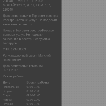
220040, Г. МИНСК, ПЕР. 3-Й
МОЖАЙСКОГО, Д. 11, ПОМ. 107,
220040
Дата регистрации в Торговом реестре/
Реестре бытовых услуг: Не подлежит
занесению в реестр
Номер в Торговом реестре/Реестре
бытовых услуг: Не подлежит
занесению в реестр, Республика
Беларусь
УНП: 193780303
Регистрационный орган: Минский
горисполком
Дата регистрации компании:
02.11.2017
Режим работы:
День
Время работы
Понедельник
09:00-21:00
Вторник
09:00-21:00
Среда
09:00-21:00
Четверг
09:00-21:00
Пятница
09:00-21:00