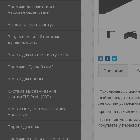
Профили для плитки из
нержавеющей стали
Алюминиевый плинтус
Разделительный профиль,
вставки, фриз.
Уголки для лестниц и ступеней
Профили "Сделай сам"
Описание
Х
Уголки для ванны
Система выравнивания
Эксклюзивный наполь
плитки TLS-Profi (СВП)
любых средств напол
легкостью установит
Уголки ПВХ, Галтели, Штапик,
Крепится на жидкие г
Наличник
Наш плинтус самый э
покупаете у первого 
Пороги для пола
Профили-отливы для террас и