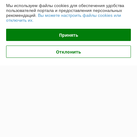
Мы используем файлы cookies для обеспечения удобства
Контакты
пользователей портала и предоставления персональных
рекомендаций.
Вы можете настроить файлы cookies или
отключить их.
Доставка и оплата
Принять
График работы
Полная версия сайта
Отклонить
Политика обработки cookies
Сайт создан на платформе Deal.by
Информация для покупателя
Юридическое лицо:
ООО «БЕЛПРОФИЛЬ ГРУПП»
220040, Г. МИНСК, ПЕР. 3-Й МОЖАЙСКОГО, Д. 11, ПОМ. 107, 220040