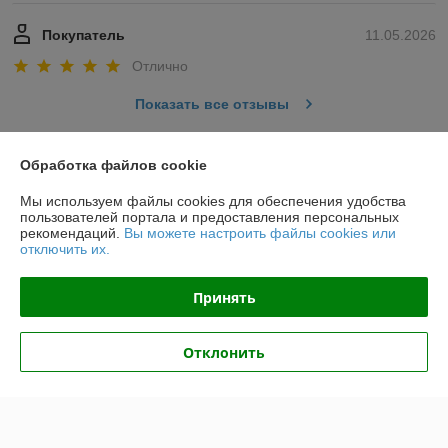
Покупатель
11.05.2026
Отлично
Показать все отзывы
Обработка файлов cookie
О нас
Мы используем файлы cookies для обеспечения удобства
пользователей портала и предоставления персональных
Контакты
рекомендаций.
Вы можете настроить файлы cookies или
отключить их.
Доставка и оплата
Принять
График работы
Отклонить
Полная версия сайта
Политика обработки cookies