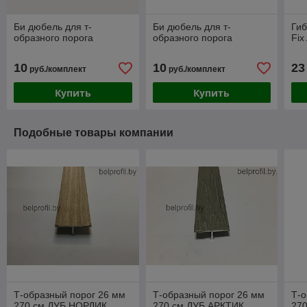
Би дюбель для т-
Би дюбель для т-
Гиб
образного порога
образного порога
Fix
10
10
23
руб./комплект
руб./комплект
Купить
Купить
Подобные товары компании
Т-образный порог 26 мм
Т-образный порог 26 мм
Т-о
270 см ДУБ НОРДИК
270 см ДУБ АРКТИК
27