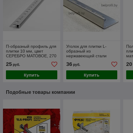
П-образный профиль для
Уголок для плитки L-
Пол
плитки 10 мм, цвет
образный из
пли
СЕРЕБРО МАТОВОЕ, 270
нержавеющей стали
мат
см
шлифованный 10 мм, 270
270
25
36
20
руб.
руб.
см
Купить
Купить
Подобные товары компании