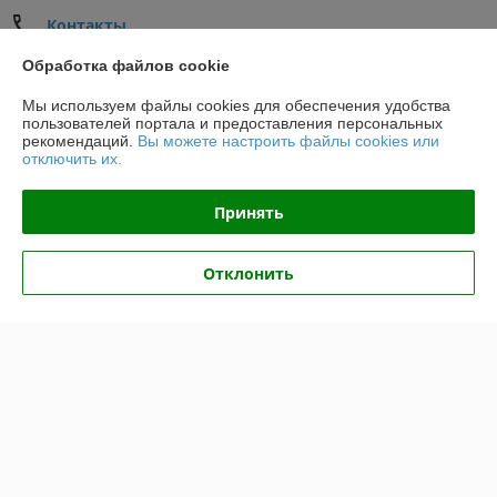
Контакты
Обработка файлов cookie
Сегодня работает с 09:00 до 21:00
Показать весь график работы
Мы используем файлы cookies для обеспечения удобства
пользователей портала и предоставления персональных
рекомендаций.
Вы можете настроить файлы cookies или
Отзывы о магазине
отключить их.
74 отзывов за всё время
Принять
Владимир
01.06.2026
Отклонить
Отлично
Покупатель
11.05.2026
Отлично
Показать все отзывы
О нас