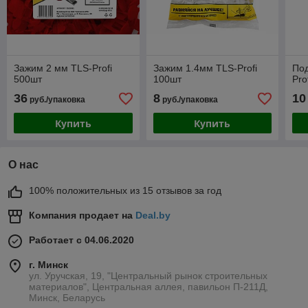
Зажим 2 мм TLS-Profi
Зажим 1.4мм TLS-Profi
Под
500шт
100шт
Pro
36
8
10
руб./упаковка
руб./упаковка
Купить
Купить
О нас
100% положительных из 15 отзывов за год
Компания продает на
Deal.by
Работает с 04.06.2020
г. Минск
ул. Уручская, 19, "Центральный рынок строительных
материалов", Центральная аллея, павильон П-211Д,
Минск, Беларусь