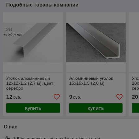
Подобные товары компании
Уголок алюминиевый
Алюминиевый уголок
Уг
12х12х1,2 (2,7 м), цвет
15х15х1,5 (2,0 м)
20х
серебро
се
12
9
20
руб.
руб.
Купить
Купить
О нас
100% положительных из 15 отзывов за год