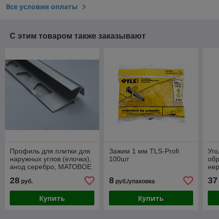
Все условия оплаты
С этим товаром также заказывают
Профиль для плитки для
Зажим 1 мм TLS-Profi
Уго
наружных углов (елочка),
100шт
обр
анод серебро, МАТОВОЕ
не
10мм, 270 см
по
28
8
37
руб.
руб./упаковка
270
Купить
Купить