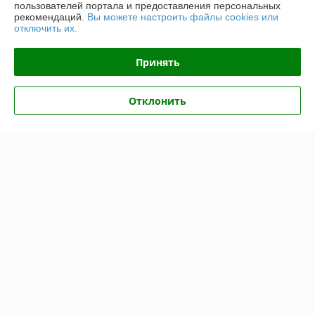
пользователей портала и предоставления персональных
рекомендаций.
Вы можете настроить файлы cookies или
отключить их.
Отзывы о магазине
Принять
74 отзывов за всё время
Владимир
01.06.2026
Отклонить
Отлично
Покупатель
11.05.2026
Отлично
Показать все отзывы
О нас
Контакты
Доставка и оплата