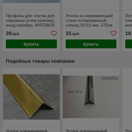
Профиль для плитки для
Уголок из нержавеющей
Пол
наружных углов (елочка),
стали полированный
пли
анод серебро, МАТОВОЕ
глянец 15*15 мм, 270см
мат
10мм, 270 см
270
28
31
18
руб.
руб.
Купить
Купить
Подобные товары компании
Уголок алюминиевый
Уголок алюминиевый
Уг