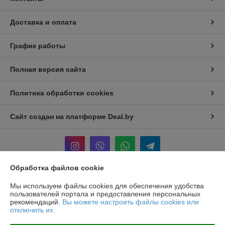
Доставка и оплата
График работы
Полная версия сайта
Политика обработки cookies
Сайт создан на платформе Deal.by
Обработка файлов cookie
Информация для покупателя
Мы используем файлы cookies для обеспечения удобства
пользователей портала и предоставления персональных
Юридическое лицо:
ООО «БЕЛПРОФИЛЬ ГРУПП»
рекомендаций.
Вы можете настроить файлы cookies или
220040, Г. МИНСК, ПЕР. 3-Й МОЖАЙСКОГО, Д. 11, ПОМ. 107, 220040
отключить их.
Регистрационный номер ЕГР: 193780303