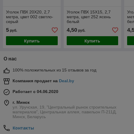
Уголок ПВХ 20Х20, 2,7
Уголок ПВХ 15Х15, 2,7
Уго
метра, цвет 002 светло-
метра, цвет 252 ясень
мет
серый
белый
бе
5
4,50
4,
руб.
руб.
Купить
Купить
О нас
100% положительных из 15 отзывов за год
Компания продает на
Deal.by
Работает с 04.06.2020
г. Минск
ул. Уручская, 19, "Центральный рынок строительных
материалов", Центральная аллея, павильон П-211Д,
Минск, Беларусь
Контакты