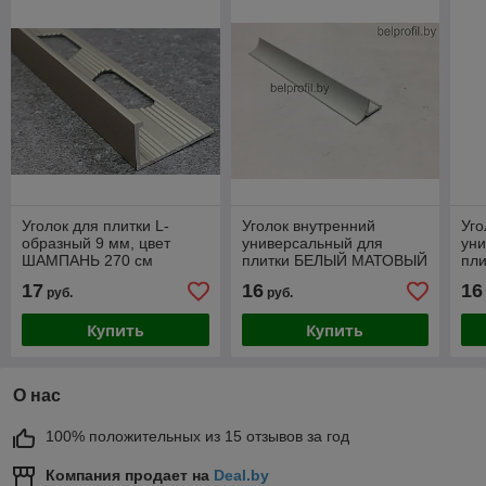
Уголок для плитки L-
Уголок внутренний
Уго
образный 9 мм, цвет
универсальный для
ун
ШАМПАНЬ 270 см
плитки БЕЛЫЙ МАТОВЫЙ
пл
270см
ГЛ
17
16
16
руб.
руб.
Купить
Купить
О нас
100% положительных из 15 отзывов за год
Компания продает на
Deal.by