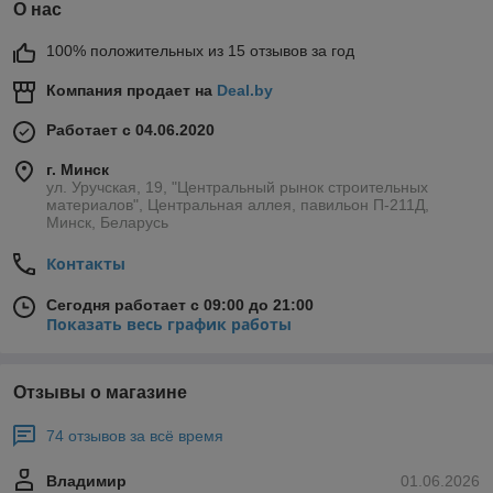
О нас
адресу: г. Минск, ул. Уручская 19, павильон 361а,
Центральный рынок строительных материалов Уручье.
100% положительных из 15 отзывов за год
Возможна доставка!
Компания продает на
Deal.by
Наш фирменный магазин:
https://belprofil.by/
Работает с 04.06.2020
Следите за нашими новостями:
г. Минск
Присоединяйтесь к нам в Facebook:
ул. Уручская, 19, "Центральный рынок строительных
материалов", Центральная аллея, павильон П-211Д,
https://www.facebook.com/belprofil
Минск, Беларусь
Наблюдайте за нашими новинками в
Instagram:
https://instagram.com/belprofil.by?
Контакты
igshid=195mcojxshd6a
Сегодня работает с 09:00 до 21:00
Показать весь график работы
Отзывы о магазине
74 отзывов за всё время
Владимир
01.06.2026