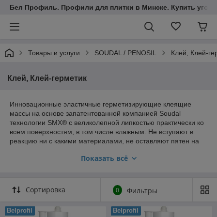
Бел Профиль. Профили для плитки в Минске. Купить уголки
Товары и услуги
SOUDAL / PENOSIL
Клей, Клей-ге
Клей, Клей-герметик
Инновационные эластичные герметизирующие клеящие
массы на основе запатентованной компанией Soudal
технологии SMX® с великолепной липкостью практически ко
всем поверхностям, в том числе влажным. Не вступают в
реакцию ни с какими материалами, не оставляют пятен на
поверхностях, нечувствительны ко многим химикатам.
Показать всё
Можно окрашивать, также водными красками. Благодаря
исключительной влагостойкости, они имеют широкое
применение в санитарных помещениях. Устойчивы к УФ-
излучению и широкому диапазону температур, благодаря
Сортировка
0
Фильтры
чему их можно применять для любых наружных работ,
особенно в местах, подверженных большим механическим
Belprofil
Belprofil
нагрузкам, вибрациям и т. д