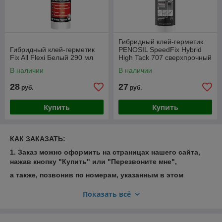
Гибридный клей-герметик
Гибридный клей-герметик
PENOSIL SpeedFix Hybrid
Fix All Flexi Белый 290 мл
High Tack 707 cверхпрочный
монтажный клей
В наличии
В наличии
28
27
руб.
руб.
Купить
Купить
КАК ЗАКАЗАТЬ:
1. Заказ можно оформить на страницах нашего сайта,
нажав кнопку "Купить" или "Перезвоните мне",
а также, позвонив по номерам, указанным в этом
объявлении: + 375 29 683 79 33;
Показать всё
2. Наш менеджер Вам перезвонит и проконсультирует.
Для того, чтобы подобрать нужный Вам профиль по
образцам и сразу приобрести его, приезжайте к нам по