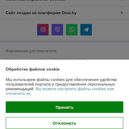
Сайт создан на платформе Deal.by
Информация для покупателя
Юридическое лицо:
ООО «БЕЛПРОФИЛЬ ГРУПП»
220040, Г. МИНСК, ПЕР. 3-Й МОЖАЙСКОГО, Д. 11, ПОМ. 107, 220040
Обработка файлов cookie
Регистрационный номер ЕГР: 193780303
Мы используем файлы cookies для обеспечения удобства
УНП: 193780303
пользователей портала и предоставления персональных
рекомендаций.
Вы можете настроить файлы cookies или
Регистрационный орган: Минский горисполком
отключить их.
Дата регистрации компании: 02.11.2017
Принять
Отклонить